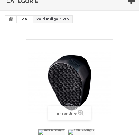
CATEGORIE
P.A.
Void Indigo 6 Pro
Ingrandire