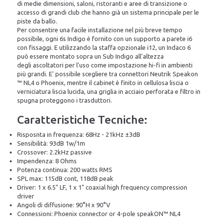
di medie dimensioni, saloni, ristoranti e aree di transizione o
accesso di grandi club che hanno già un sistema principale per le
piste da ballo.
Per consentire una facile installazione nel più breve tempo
possibile, ogni 6s Indigo è fornito con un supporto a parete i6
con fissaggi. E utilizzando la staffa opzionale i12, un Indaco 6
può essere montato sopra un Sub Indigo all'altezza
degli ascoltatori per l'uso come impostazione hi-fi in ambienti
più grandi. E' possibile scegliere tra connettori Neutrik Speakon
™ NL4 o Phoenix, mentre il cabinet è finito in cellulosa liscia o
verniciatura liscia lucida, una griglia in acciaio perforata e filtro in
spugna proteggono i trasduttori.
Caratteristiche Tecniche:
Risposnta in frequenza: 68Hz - 21kHz ±3dB
Sensibilità: 93dB 1w/1m
Crossover: 2.2kHz passive
Impendenza: 8 Ohms
Potenza continua: 200 watts RMS
SPL max: 115dB cont, 118dB peak
Driver: 1 x 6.5" LF, 1 x 1" coaxial high frequency compression
driver
Angoli di diffusione: 90°H x 90°V
Connessioni: Phoenix connector or 4-pole speakON™ NL4