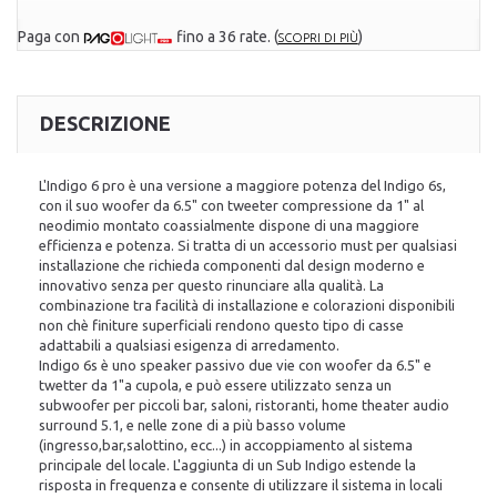
Paga con
fino a 36 rate.
(
)
SCOPRI DI PIÙ
DESCRIZIONE
L'Indigo 6 pro è una versione a maggiore potenza del Indigo 6s,
con il suo woofer da 6.5" con tweeter compressione da 1" al
neodimio montato coassialmente dispone di una maggiore
efficienza e potenza. Si tratta di un accessorio must per qualsiasi
installazione che richieda componenti dal design moderno e
innovativo senza per questo rinunciare alla qualità. La
combinazione tra facilità di installazione e colorazioni disponibili
non chè finiture superficiali rendono questo tipo di casse
adattabili a qualsiasi esigenza di arredamento.
Indigo 6s è uno speaker passivo due vie con woofer da 6.5" e
twetter da 1"a cupola, e può essere utilizzato senza un
subwoofer per piccoli bar, saloni, ristoranti, home theater audio
surround 5.1, e nelle zone di a più basso volume
(ingresso,bar,salottino, ecc...) in accoppiamento al sistema
principale del locale. L'aggiunta di un Sub Indigo estende la
risposta in frequenza e consente di utilizzare il sistema in locali