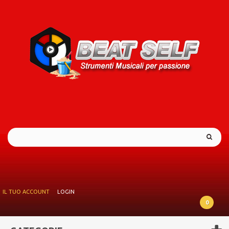
IL TUO ACCOUNT
LOGIN
0