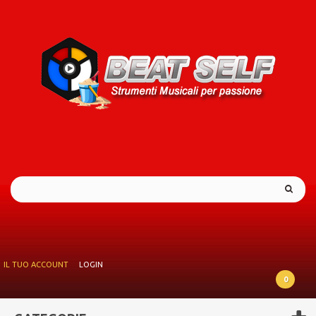
IL TUO ACCOUNT
LOGIN
0