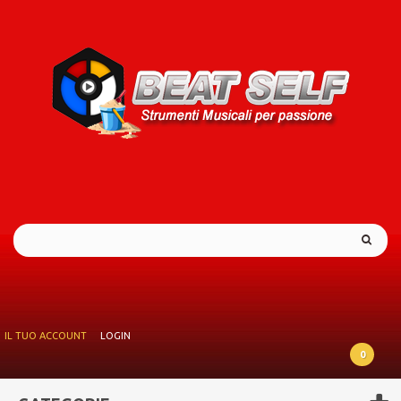
IL TUO ACCOUNT
LOGIN
0