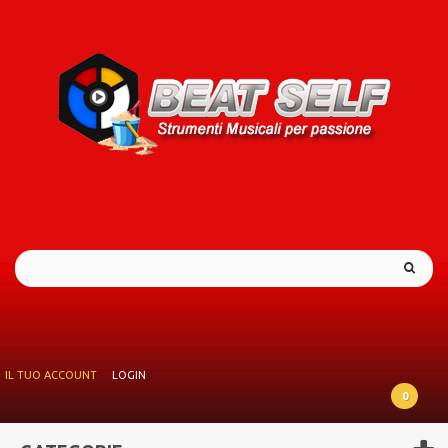
IL TUO ACCOUNT
LOGIN
0