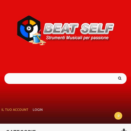
IL TUO ACCOUNT
LOGIN
0