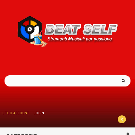
IL TUO ACCOUNT
LOGIN
0