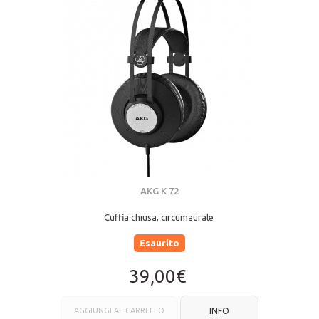
AKG K 72
Cuffia chiusa, circumaurale
Esaurito
39,00€
AGGIUNGI AL CARRELLO
INFO