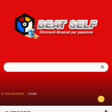
IL TUO ACCOUNT
LOGIN
0