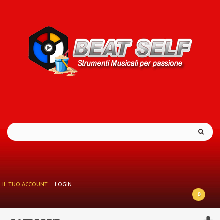
IL TUO ACCOUNT
LOGIN
0