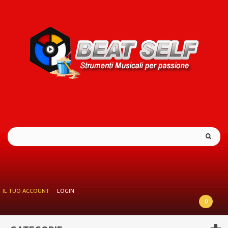
IL TUO ACCOUNT
LOGIN
0