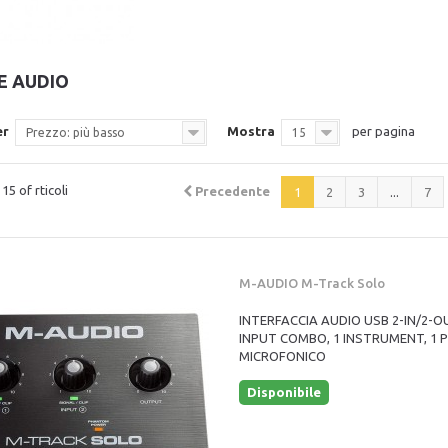
E AUDIO
er
Mostra
per pagina
Prezzo: più basso
15
15 of rticoli
Precedente
1
2
3
...
7
M-AUDIO M-Track Solo
INTERFACCIA AUDIO USB 2-IN/2-O
INPUT COMBO, 1 INSTRUMENT, 1 
MICROFONICO
Disponibile