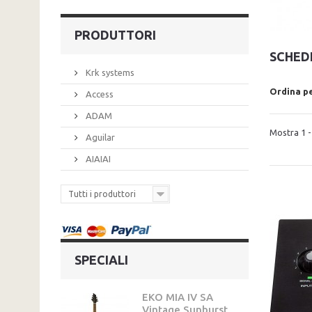
PRODUTTORI
SCHED
Krk systems
Ordina p
Access
ADAM
Mostra 1 - 
Aguilar
AIAIAI
Tutti i produttori
SPECIALI
EKO MIA IV SA
Vintage Sunburst