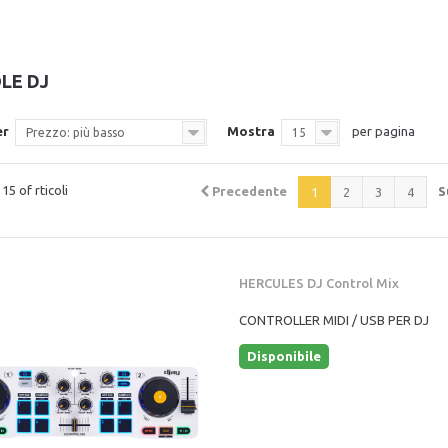
LE DJ
er
Mostra
per pagina
Prezzo: più basso
15
15 of rticoli
Precedente
S
1
2
3
4
HERCULES DJ Control Mix
CONTROLLER MIDI / USB PER DJ
Disponibile