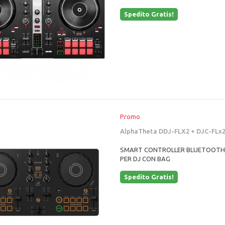
Spedito Gratis!
Promo
AlphaTheta DDJ-FLX2 + DJC-FLx
SMART CONTROLLER BLUETOOTH 
PER DJ CON BAG
Spedito Gratis!