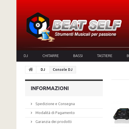
DJ
CHITARRE
BASSI
TASTIERE
B
DJ
Console DJ
INFORMAZIONI
Spedizione e Consegna
Modalità di Pagamento
Garanzia dei prodotti