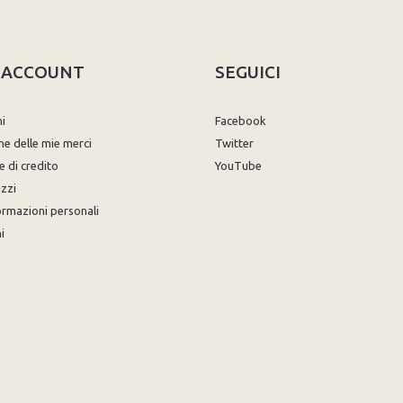
O ACCOUNT
SEGUICI
ni
Facebook
ne delle mie merci
Twitter
e di credito
YouTube
izzi
ormazioni personali
i