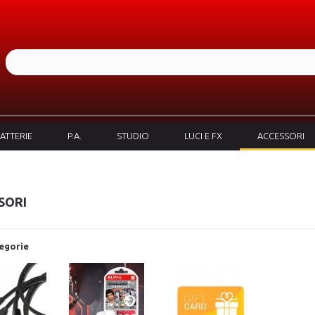
ATTERIE
P.A.
STUDIO
LUCI E FX
ACCESSORI
SORI
egorie