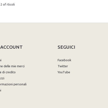
2 of rticoli
O ACCOUNT
SEGUICI
ni
Facebook
ne delle mie merci
Twitter
e di credito
YouTube
izzi
ormazioni personali
i