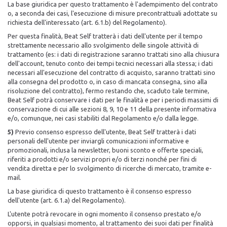
La base giuridica per questo trattamento è l'adempimento del contrato
o, a seconda dei casi, l'esecuzione di misure precontrattuali adottate su
richiesta dell'interessato (art. 6.1.b) del Regolamento).
Per questa finalità, Beat Self tratterà i dati dell'utente per il tempo
strettamente necessario allo svolgimento delle singole attività di
trattamento (es: i dati di registrazione saranno trattati sino alla chiusura
dell'account, tenuto conto dei tempi tecnici necessari alla stessa; i dati
necessari all'esecuzione del contratto di acquisto, saranno trattati sino
alla consegna del prodotto o, in caso di mancata consegna, sino alla
risoluzione del contratto), fermo restando che, scaduto tale termine,
Beat Self potrà conservare i dati per le finalità e per i periodi massimi di
conservazione di cui alle sezioni 8, 9, 10 e 11 della presente informativa
e/o, comunque, nei casi stabiliti dal Regolamento e/o dalla legge.
5)
Previo consenso espresso dell'utente, Beat Self tratterà i dati
personali dell'utente per inviargli comunicazioni informative e
promozionali, inclusa la newsletter, buoni sconto e offerte speciali,
riferiti a prodotti e/o servizi propri e/o di terzi nonché per fini di
vendita diretta e per lo svolgimento di ricerche di mercato, tramite e-
mail.
La base giuridica di questo trattamento è il consenso espresso
dell'utente (art. 6.1.a) del Regolamento).
L'utente potrà revocare in ogni momento il consenso prestato e/o
opporsi, in qualsiasi momento, al trattamento dei suoi dati per finalità