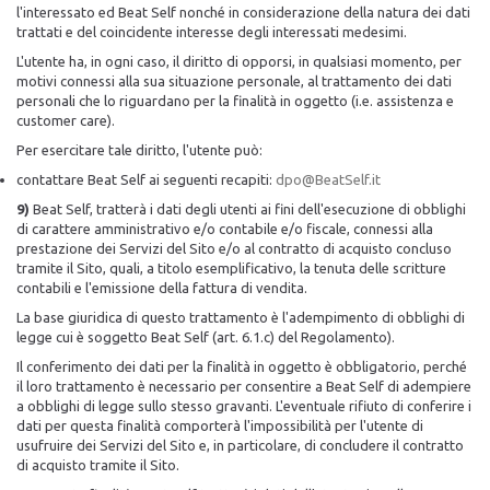
l'interessato ed Beat Self nonché in considerazione della natura dei dati
trattati e del coincidente interesse degli interessati medesimi.
L'utente ha, in ogni caso, il diritto di opporsi, in qualsiasi momento, per
motivi connessi alla sua situazione personale, al trattamento dei dati
personali che lo riguardano per la finalità in oggetto (i.e. assistenza e
customer care).
Per esercitare tale diritto, l'utente può:
contattare Beat Self ai seguenti recapiti:
dpo@BeatSelf.it
9)
Beat Self, tratterà i dati degli utenti ai fini dell'esecuzione di obblighi
di carattere amministrativo e/o contabile e/o fiscale, connessi alla
prestazione dei Servizi del Sito e/o al contratto di acquisto concluso
tramite il Sito, quali, a titolo esemplificativo, la tenuta delle scritture
contabili e l'emissione della fattura di vendita.
La base giuridica di questo trattamento è l'adempimento di obblighi di
legge cui è soggetto Beat Self (art. 6.1.c) del Regolamento).
Il conferimento dei dati per la finalità in oggetto è obbligatorio, perché
il loro trattamento è necessario per consentire a Beat Self di adempiere
a obblighi di legge sullo stesso gravanti. L'eventuale rifiuto di conferire i
dati per questa finalità comporterà l'impossibilità per l'utente di
usufruire dei Servizi del Sito e, in particolare, di concludere il contratto
di acquisto tramite il Sito.