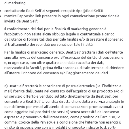
di marketing:
contattando Beat Self ai seguenti recapiti:
dpo@BeatSelf.it
tramite l'apposito link presente in ogni comunicazione promozionale
inviata da Beat Self;
Il conferimento dei dati per la finalità di marketing generico è
facoltativo: non esiste alcun obbligo legale o contrattuale a carico
dell'utente di fornire tali dati per tale finalità e/o di prestare il consenso
al trattamento dei suoi dati personali per tale finalità.
Per la finalità di marketing generico, Beat Self tratterà i dati dell'utente
sino alla revoca del consenso e/o all'esercizio del diritto di opposizione
e, in ogni caso, non oltre quattro anni dalla raccolta dei dati,
riservandosi la facoltà, prima della scadenza di tale termine, di chiedere
all'utente il rinnovo del consenso e/o l'aggiornamento dei dati.
6)
Beat Self tratterà le coordinate di posta elettronica (i.e. l'indirizzo e-
mail) fornite dall'utente nel contesto dell'acquisto di un prodotto e/o di
un servizio offerto e venduto sul Sito direttamente da Beat Self, per
consentire a Beat Self la vendita diretta di prodotti o servizi analoghi (e
quindi l'invio per e-mail all'utente di comunicazioni promozionali aventi
come oggetto tali prodotti e/o servizi) senza necessità del consenso
espresso e preventivo dell'interessato, come previsto dall'art. 130, IV
comma, Codice della Privacy, e a condizione che l'utente non eserciti il
diritto di opposizione con le modalità di seguito indicate (c.d. soft-