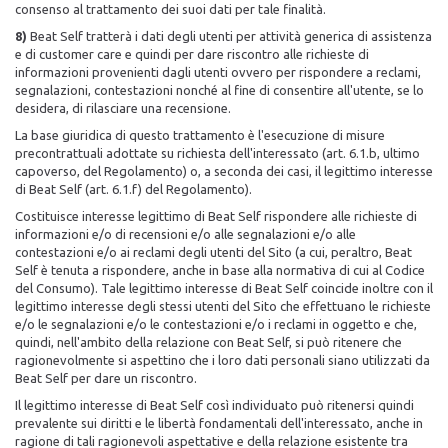
consenso al trattamento dei suoi dati per tale finalità.
8)
Beat Self tratterà i dati degli utenti per attività generica di assistenza
e di customer care e quindi per dare riscontro alle richieste di
informazioni provenienti dagli utenti ovvero per rispondere a reclami,
segnalazioni, contestazioni nonché al fine di consentire all'utente, se lo
desidera, di rilasciare una recensione.
La base giuridica di questo trattamento è l'esecuzione di misure
precontrattuali adottate su richiesta dell'interessato (art. 6.1.b, ultimo
capoverso, del Regolamento) o, a seconda dei casi, il legittimo interesse
di Beat Self (art. 6.1.f) del Regolamento).
Costituisce interesse legittimo di Beat Self rispondere alle richieste di
informazioni e/o di recensioni e/o alle segnalazioni e/o alle
contestazioni e/o ai reclami degli utenti del Sito (a cui, peraltro, Beat
Self è tenuta a rispondere, anche in base alla normativa di cui al Codice
del Consumo). Tale legittimo interesse di Beat Self coincide inoltre con il
legittimo interesse degli stessi utenti del Sito che effettuano le richieste
e/o le segnalazioni e/o le contestazioni e/o i reclami in oggetto e che,
quindi, nell'ambito della relazione con Beat Self, si può ritenere che
ragionevolmente si aspettino che i loro dati personali siano utilizzati da
Beat Self per dare un riscontro.
Il legittimo interesse di Beat Self così individuato può ritenersi quindi
prevalente sui diritti e le libertà fondamentali dell'interessato, anche in
ragione di tali ragionevoli aspettative e della relazione esistente tra