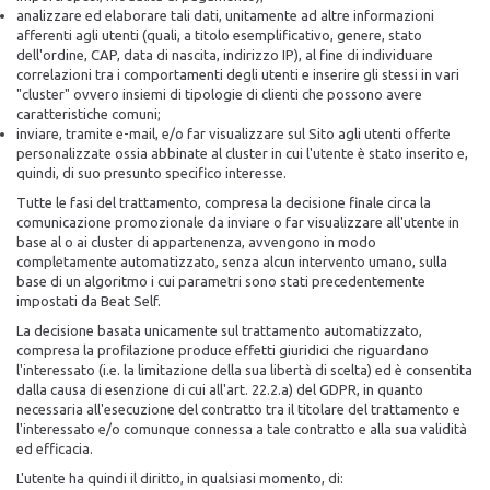
analizzare ed elaborare tali dati, unitamente ad altre informazioni
afferenti agli utenti (quali, a titolo esemplificativo, genere, stato
dell'ordine, CAP, data di nascita, indirizzo IP), al fine di individuare
correlazioni tra i comportamenti degli utenti e inserire gli stessi in vari
"cluster" ovvero insiemi di tipologie di clienti che possono avere
caratteristiche comuni;
inviare, tramite e-mail, e/o far visualizzare sul Sito agli utenti offerte
personalizzate ossia abbinate al cluster in cui l'utente è stato inserito e,
quindi, di suo presunto specifico interesse.
Tutte le fasi del trattamento, compresa la decisione finale circa la
comunicazione promozionale da inviare o far visualizzare all'utente in
base al o ai cluster di appartenenza, avvengono in modo
completamente automatizzato, senza alcun intervento umano, sulla
base di un algoritmo i cui parametri sono stati precedentemente
impostati da Beat Self.
La decisione basata unicamente sul trattamento automatizzato,
compresa la profilazione produce effetti giuridici che riguardano
l'interessato (i.e. la limitazione della sua libertà di scelta) ed è consentita
dalla causa di esenzione di cui all'art. 22.2.a) del GDPR, in quanto
necessaria all'esecuzione del contratto tra il titolare del trattamento e
l'interessato e/o comunque connessa a tale contratto e alla sua validità
ed efficacia.
L'utente ha quindi il diritto, in qualsiasi momento, di: