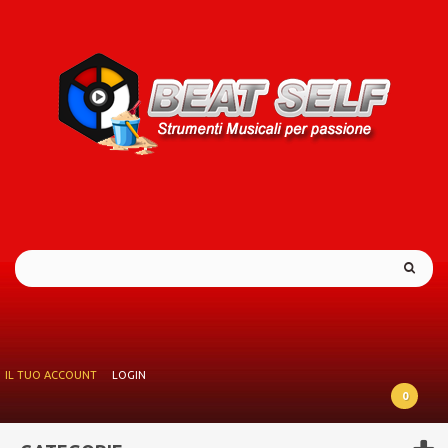
IL TUO ACCOUNT
LOGIN
0