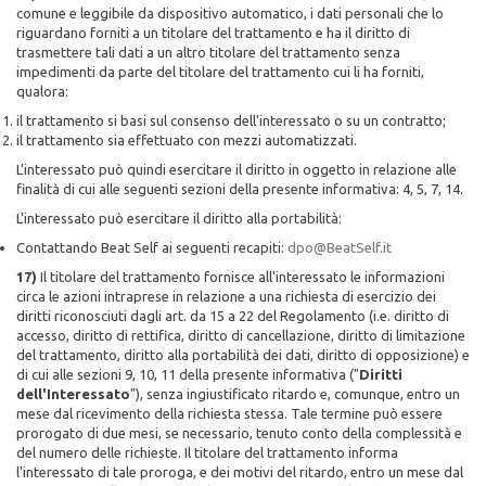
comune e leggibile da dispositivo automatico, i dati personali che lo
riguardano forniti a un titolare del trattamento e ha il diritto di
trasmettere tali dati a un altro titolare del trattamento senza
impedimenti da parte del titolare del trattamento cui li ha forniti,
qualora:
il trattamento si basi sul consenso dell'interessato o su un contratto;
il trattamento sia effettuato con mezzi automatizzati.
L'interessato può quindi esercitare il diritto in oggetto in relazione alle
finalità di cui alle seguenti sezioni della presente informativa: 4, 5, 7, 14.
L'interessato può esercitare il diritto alla portabilità:
Contattando Beat Self ai seguenti recapiti:
dpo@BeatSelf.it
17)
Il titolare del trattamento fornisce all'interessato le informazioni
circa le azioni intraprese in relazione a una richiesta di esercizio dei
diritti riconosciuti dagli art. da 15 a 22 del Regolamento (i.e. diritto di
accesso, diritto di rettifica, diritto di cancellazione, diritto di limitazione
del trattamento, diritto alla portabilità dei dati, diritto di opposizione) e
di cui alle sezioni 9, 10, 11 della presente informativa ("
Diritti
dell'Interessato
"), senza ingiustificato ritardo e, comunque, entro un
mese dal ricevimento della richiesta stessa. Tale termine può essere
prorogato di due mesi, se necessario, tenuto conto della complessità e
del numero delle richieste. Il titolare del trattamento informa
l'interessato di tale proroga, e dei motivi del ritardo, entro un mese dal