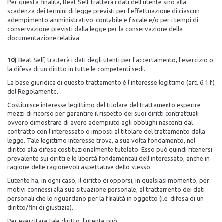
Per questa finalità, Beat Self tratterà i dati dell'utente sino alla
scadenza dei termini di legge previsti per l'effettuazione di ciascun
adempimento amministrativo-contabile e fiscale e/o per i tempi di
conservazione previsti dalla legge per la conservazione della
documentazione relativa.
10)
Beat Self, tratterà i dati degli utenti per l'accertamento, l'esercizio o
la difesa di un diritto in tutte le competenti sedi.
La base giuridica di questo trattamento è l'interesse legittimo (art. 6.1.f)
del Regolamento.
Costituisce interesse legittimo del titolare del trattamento esperire
mezzi di ricorso per garantire il rispetto dei suoi diritti contrattuali
ovvero dimostrare di avere adempiuto agli obblighi nascenti dal
contratto con l'interessato o imposti al titolare del trattamento dalla
legge. Tale legittimo interesse trova, a sua volta fondamento, nel
diritto alla difesa costituzionalmente tutelato. Esso può quindi ritenersi
prevalente sui diritti e le libertà fondamentali dell'interessato, anche in
ragione delle ragionevoli aspettative dello stesso.
L'utente ha, in ogni caso, il diritto di opporsi, in qualsiasi momento, per
motivi connessi alla sua situazione personale, al trattamento dei dati
personali che lo riguardano per la finalità in oggetto (i.e. difesa di un
diritto/fini di giustizia).
Per esercitare tale diritto, l'utente può: