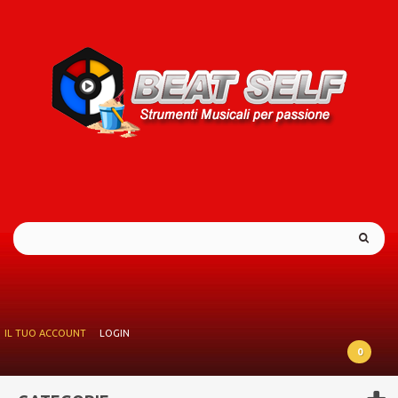
IL TUO ACCOUNT
LOGIN
0