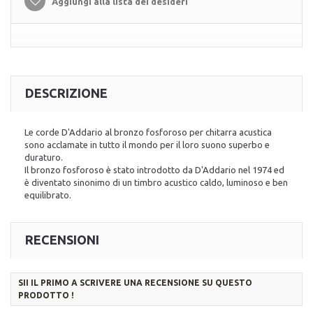
Aggiungi alla lista dei desideri
DESCRIZIONE
Le corde D'Addario al bronzo fosforoso per chitarra acustica
sono acclamate in tutto il mondo per il loro suono superbo e
duraturo.
Il bronzo fosforoso è stato introdotto da D'Addario nel 1974 ed
è diventato sinonimo di un timbro acustico caldo, luminoso e ben
equilibrato.
RECENSIONI
SII IL PRIMO A SCRIVERE UNA RECENSIONE SU QUESTO
PRODOTTO !