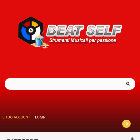
IL TUO ACCOUNT
LOGIN
0