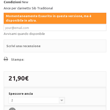
Condizioni
New
Ance per clarinetto Sib Traditional
Momentaneamente Esaurito in questa versione, ma è
disponibile in altra.
Avvisami quando disponibile
Scrivi una recensione
Stampa:
21,90€
Spessore ancia
2