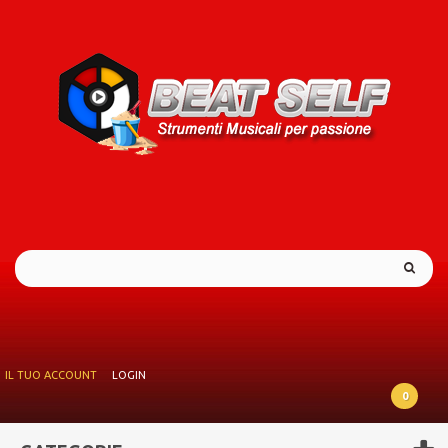
IL TUO ACCOUNT
LOGIN
0