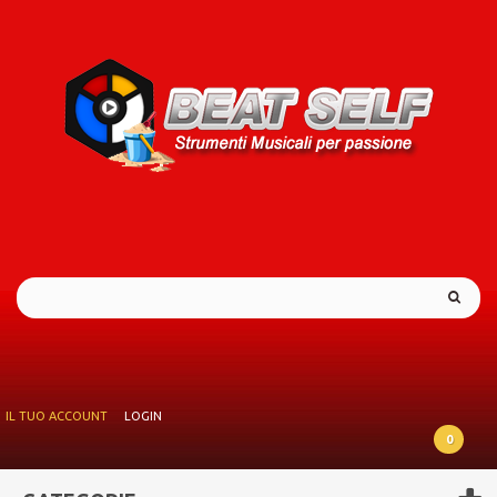
IL TUO ACCOUNT
LOGIN
0