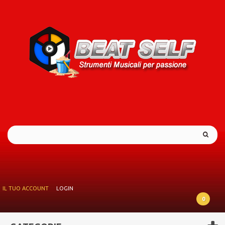
IL TUO ACCOUNT
LOGIN
0