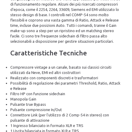
di funzionamento regolare. Alcuni dei più ricercati compressori
d'epoca, come il 2254, 2264, 33609, Siemens ed EMI utilizzato lo
stesso design di base. I controlli nel COMP-54 sono molto
flessibili e coprono una vasta gamma di Ratio, Attack e Release
time, incluse due posizioni Auto. Tutti i comandi, tranne il Gain
make-up sono a step per un ripristino ed un matching stereo
facile. Ci sono tre frequenze sidechain di filtro passa alto
selezionabili a disposizione per gestire situazioni particolari.
Caratteristiche Tecniche
Compressore vintage a un canale, basato sui classici circuiti
utilizzati da Neve, EMI ed altri costruttori
Realizzato con componenti discreti e trasformatori
Possibilità di regolazione dei parametri Threshold, Ratio, Attack
e Release
Filtro HP con funzione sidechain
Manopola Gain
Pulsante true Bypass
Pulsante compressione In/Out
Connettore Link (per l'utilizzo di 2 Comp-54 in stereo) con
pulsante di attivazione
1 Ingresso bilanciato in formato XLR e TRS
1 Uscita bilanciata in formato XLR e TRS