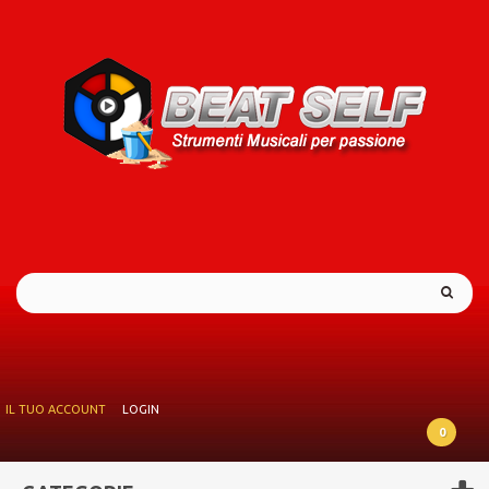
IL TUO ACCOUNT
LOGIN
0