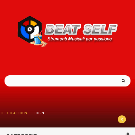
IL TUO ACCOUNT
LOGIN
0