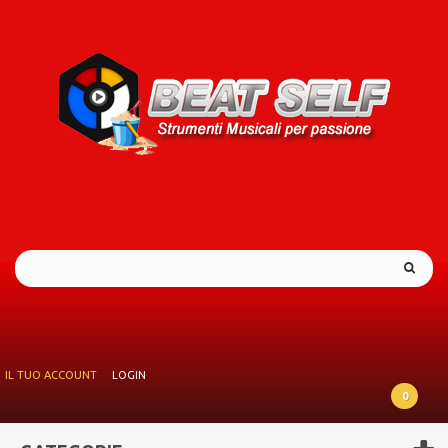
IL TUO ACCOUNT
LOGIN
0