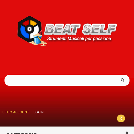
IL TUO ACCOUNT
LOGIN
0