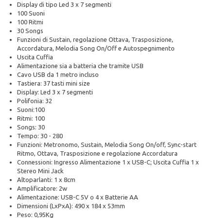
Display di tipo Led 3 x 7 segmenti
100 Suoni
100 Ritmi
30 Songs
Funzioni di Sustain, regolazione Ottava, Trasposizione,
Accordatura, Melodia Song On/Off e Autospegnimento
Uscita Cuffia
Alimentazione sia a batteria che tramite USB
Cavo USB da 1 metro incluso
Tastiera: 37 tasti mini size
Display: Led 3 x 7 segmenti
Polifonia: 32
Suoni:100
Ritmi: 100
Songs: 30
Tempo: 30 - 280
Funzioni: Metronomo, Sustain, Melodia Song On/off, Sync-start
Ritmo, Ottava, Trasposizione e regolazione Accordatura
Connessioni: Ingresso Alimentazione 1 x USB-C; Uscita Cuffia 1 x
Stereo Mini Jack
Altoparlanti: 1 x 8cm
Amplificatore: 2w
Alimentazione: USB-C 5V o 4 x Batterie AA
Dimensioni (LxPxA): 490 x 184 x 53mm
Peso: 0,95Kg