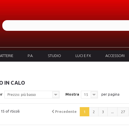
ATTERIE
P.A.
STUDIO
LUCI E FX
ACCESSORI
O IN CALO
er
Mostra
per pagina
Prezzo: più basso
15
15 of rticoli
Precedente
1
2
3
...
27