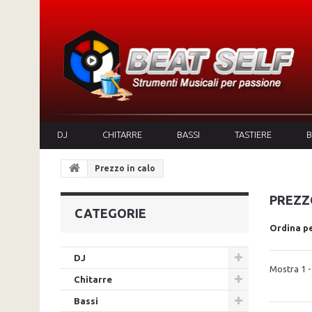
DJ
CHITARRE
BASSI
TASTIERE
B
Prezzo in calo
PREZZ
CATEGORIE
Ordina p
DJ
Mostra 1 - 
Chitarre
Bassi