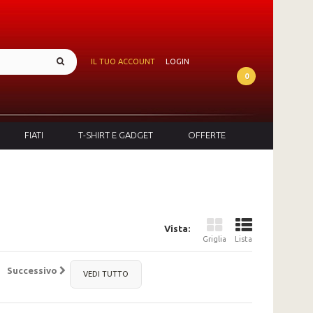
IL TUO ACCOUNT
LOGIN
0
FIATI
T-SHIRT E GADGET
OFFERTE
Vista:
Griglia
Lista
Successivo
VEDI TUTTO