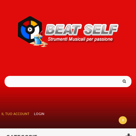
IL TUO ACCOUNT
LOGIN
0