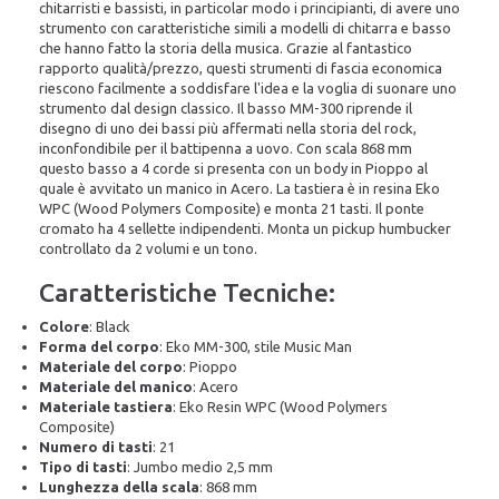
chitarristi e bassisti, in particolar modo i principianti, di avere uno
strumento con caratteristiche simili a modelli di chitarra e basso
che hanno fatto la storia della musica. Grazie al fantastico
rapporto qualità/prezzo, questi strumenti di fascia economica
riescono facilmente a soddisfare l'idea e la voglia di suonare uno
strumento dal design classico. Il basso MM-300 riprende il
disegno di uno dei bassi più affermati nella storia del rock,
inconfondibile per il battipenna a uovo. Con scala 868 mm
questo basso a 4 corde si presenta con un body in Pioppo al
quale è avvitato un manico in Acero. La tastiera è in resina Eko
WPC (Wood Polymers Composite) e monta 21 tasti. Il ponte
cromato ha 4 sellette indipendenti. Monta un pickup humbucker
controllato da 2 volumi e un tono.
Caratteristiche Tecniche:
Colore
: Black
Forma del corpo
: Eko MM-300, stile Music Man
Materiale del corpo
: Pioppo
Materiale del manico
: Acero
Materiale tastiera
: Eko Resin WPC (Wood Polymers
Composite)
Numero di tasti
: 21
Tipo di tasti
: Jumbo medio 2,5 mm
Lunghezza della scala
: 868 mm