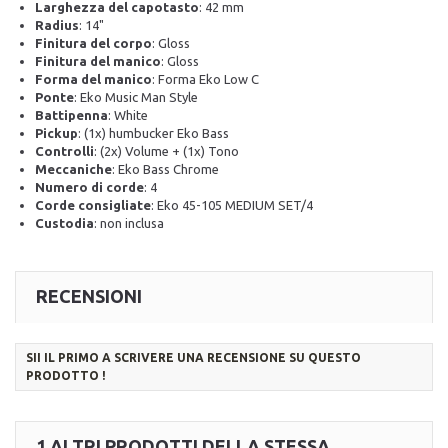
Larghezza del capotasto
: 42 mm
Radius
: 14"
Finitura del corpo
: Gloss
Finitura del manico
: Gloss
Forma del manico
: Forma Eko Low C
Ponte
: Eko Music Man Style
Battipenna
: White
Pickup
: (1x) humbucker Eko Bass
Controlli
: (2x) Volume + (1x) Tono
Meccaniche
: Eko Bass Chrome
Numero di corde
: 4
Corde consigliate
: Eko 45-105 MEDIUM SET/4
Custodia
: non inclusa
RECENSIONI
SII IL PRIMO A SCRIVERE UNA RECENSIONE SU QUESTO
PRODOTTO !
1 ALTRI PRODOTTI DELLA STESSA