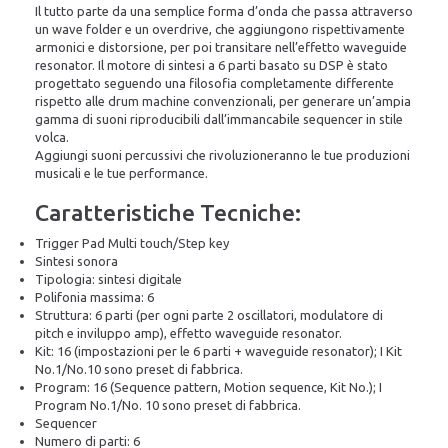
Il tutto parte da una semplice forma d’onda che passa attraverso
un wave folder e un overdrive, che aggiungono rispettivamente
armonici e distorsione, per poi transitare nell’effetto waveguide
resonator. Il motore di sintesi a 6 parti basato su DSP è stato
progettato seguendo una filosofia completamente differente
rispetto alle drum machine convenzionali, per generare un’ampia
gamma di suoni riproducibili dall’immancabile sequencer in stile
volca.
Aggiungi suoni percussivi che rivoluzioneranno le tue produzioni
musicali e le tue performance.
Caratteristiche Tecniche:
Trigger Pad Multi touch/Step key
Sintesi sonora
Tipologia: sintesi digitale
Polifonia massima: 6
Struttura: 6 parti (per ogni parte 2 oscillatori, modulatore di
pitch e inviluppo amp), effetto waveguide resonator.
Kit: 16 (impostazioni per le 6 parti + waveguide resonator); I Kit
No.1/No.10 sono preset di fabbrica.
Program: 16 (Sequence pattern, Motion sequence, Kit No.); I
Program No.1/No. 10 sono preset di fabbrica.
Sequencer
Numero di parti: 6