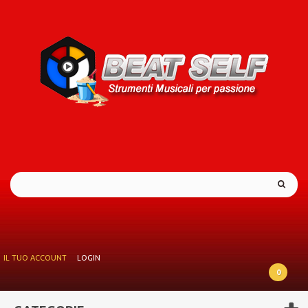
IL TUO ACCOUNT
LOGIN
0