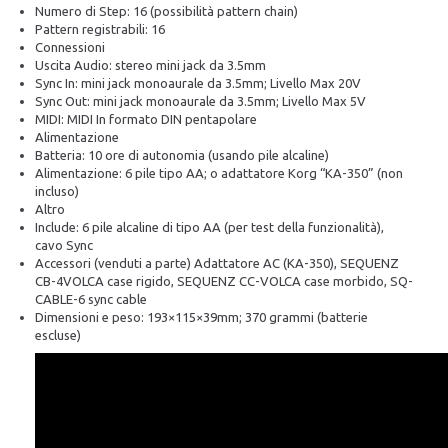
Numero di Step: 16 (possibilità pattern chain)
Pattern registrabili: 16
Connessioni
Uscita Audio: stereo mini jack da 3.5mm
Sync In: mini jack monoaurale da 3.5mm; Livello Max 20V
Sync Out: mini jack monoaurale da 3.5mm; Livello Max 5V
MIDI: MIDI In formato DIN pentapolare
Alimentazione
Batteria: 10 ore di autonomia (usando pile alcaline)
Alimentazione: 6 pile tipo AA; o adattatore Korg “KA-350” (non
incluso)
Altro
Include: 6 pile alcaline di tipo AA (per test della funzionalità),
cavo Sync
Accessori (venduti a parte) Adattatore AC (KA-350), SEQUENZ
CB-4VOLCA case rigido, SEQUENZ CC-VOLCA case morbido, SQ-
CABLE-6 sync cable
Dimensioni e peso: 193×115×39mm; 370 grammi (batterie
escluse)