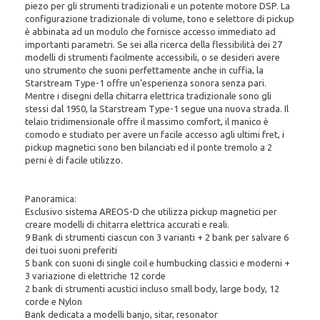
piezo per gli strumenti tradizionali e un potente motore DSP. La
configurazione tradizionale di volume, tono e selettore di pickup
è abbinata ad un modulo che fornisce accesso immediato ad
importanti parametri. Se sei alla ricerca della flessibilità dei 27
modelli di strumenti facilmente accessibili, o se desideri avere
uno strumento che suoni perfettamente anche in cuffia, la
Starstream Type-1 offre un'esperienza sonora senza pari.
Mentre i disegni della chitarra elettrica tradizionale sono gli
stessi dal 1950, la Starstream Type-1 segue una nuova strada. Il
telaio tridimensionale offre il massimo comfort, il manico è
comodo e studiato per avere un facile accesso agli ultimi fret, i
pickup magnetici sono ben bilanciati ed il ponte tremolo a 2
perni è di facile utilizzo.
Panoramica:
Esclusivo sistema AREOS-D che utilizza pickup magnetici per
creare modelli di chitarra elettrica accurati e reali.
9 Bank di strumenti ciascun con 3 varianti + 2 bank per salvare 6
dei tuoi suoni preferiti
5 bank con suoni di single coil e humbucking classici e moderni +
3 variazione di elettriche 12 corde
2 bank di strumenti acustici incluso small body, large body, 12
corde e Nylon
Bank dedicata a modelli banjo, sitar, resonator