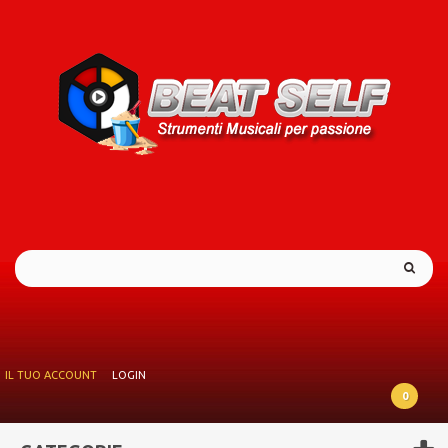
IL TUO ACCOUNT
LOGIN
0