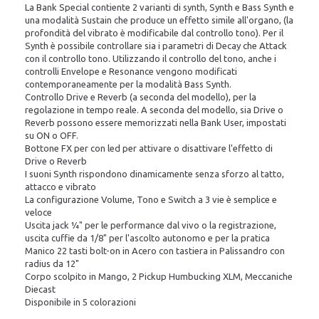
La Bank Special contiente 2 varianti di synth, Synth e Bass Synth e
una modalità Sustain che produce un effetto simile all'organo, (la
profondità del vibrato è modificabile dal controllo tono). Per il
Synth è possibile controllare sia i parametri di Decay che Attack
con il controllo tono. Utilizzando il controllo del tono, anche i
controlli Envelope e Resonance vengono modificati
contemporaneamente per la modalità Bass Synth.
Controllo Drive e Reverb (a seconda del modello), per la
regolazione in tempo reale. A seconda del modello, sia Drive o
Reverb possono essere memorizzati nella Bank User, impostati
su ON o OFF.
Bottone FX per con led per attivare o disattivare l'effetto di
Drive o Reverb
I suoni Synth rispondono dinamicamente senza sforzo al tatto,
attacco e vibrato
La configurazione Volume, Tono e Switch a 3 vie è semplice e
veloce
Uscita jack ¼" per le performance dal vivo o la registrazione,
uscita cuffie da 1/8" per l'ascolto autonomo e per la pratica
Manico 22 tasti bolt-on in Acero con tastiera in Palissandro con
radius da 12"
Corpo scolpito in Mango, 2 Pickup Humbucking XLM, Meccaniche
Diecast
Disponibile in 5 colorazioni