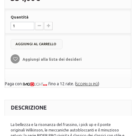
Quantità
AGGIUNGI AL CARRELLO
Aggiungi alla lista dei desideri
Paga con
fino a 12 rate.
(
)
SCOPRI DI PIÙ
DESCRIZIONE
La bellezza e la risonanza del frassino, i pick up e il ponte
originali Wilkinson, le meccaniche autobloccanti e il minuzioso
set-up: la serie RIDER PRO rivisita il classico dei classici con stile e