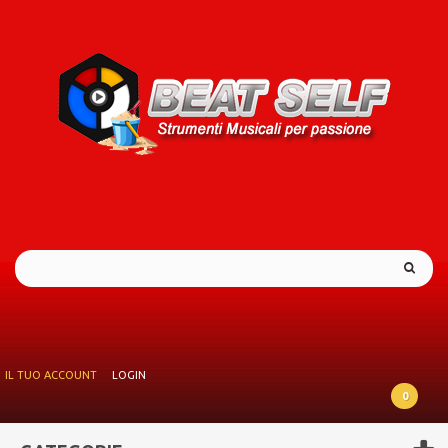
IL TUO ACCOUNT
LOGIN
0