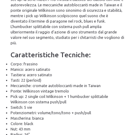
autorevolezza. Le meccaniche autobloccanti made in Taiwan e il
ponte originale Wilkinson sono sinonimo di sicurezza e stabilità,
mentre i pick up Wilkinson scolpiscono quel suono che è
diventato il termine di paragone nel rock, blues e funk.
L'humbucker splittabile con sistema push pull amplia
ulteriormente il raggio d'azione di uno strumento dal grande
valore nel suo segmento, studiato per i chitarristi che vogliono di
più.
Caratteristiche Tecniche:
Corpo: frassino
Manico: acero satinato
Tastiera: acero satinato
Tasti: 22 (perloid)
Meccaniche: cromate autobloccanti made in Taiwan
Ponte: Wilkinson vintage tremolo
Pick up: 2 single coil Wilkinson + 1 humbucker splittabile
Wilkinson con sistema push/pull
Switch: 5 vie
Potenziometri: volume/tono/tono + push/pull
Mascherina: bianca
Colore: black
Nut: 43 mm
Radius: 16"