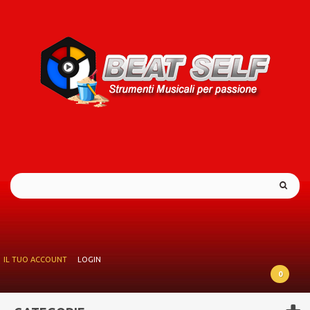
IL TUO ACCOUNT
LOGIN
0