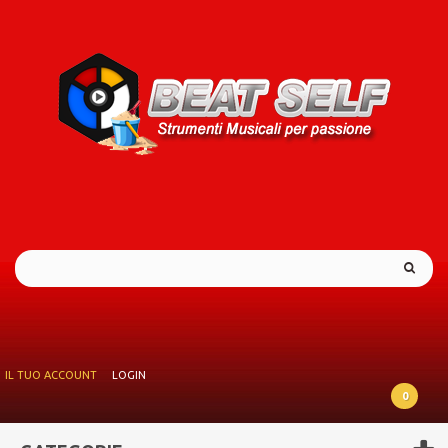
IL TUO ACCOUNT
LOGIN
0