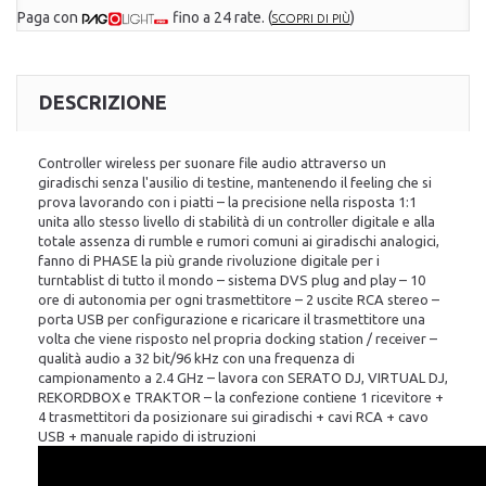
Paga con
fino a 24 rate.
(
)
SCOPRI DI PIÙ
DESCRIZIONE
Controller wireless per suonare file audio attraverso un
giradischi senza l'ausilio di testine, mantenendo il feeling che si
prova lavorando con i piatti – la precisione nella risposta 1:1
unita allo stesso livello di stabilità di un controller digitale e alla
totale assenza di rumble e rumori comuni ai giradischi analogici,
fanno di PHASE la più grande rivoluzione digitale per i
turntablist di tutto il mondo – sistema DVS plug and play – 10
ore di autonomia per ogni trasmettitore – 2 uscite RCA stereo –
porta USB per configurazione e ricaricare il trasmettitore una
volta che viene risposto nel propria docking station / receiver –
qualità audio a 32 bit/96 kHz con una frequenza di
campionamento a 2.4 GHz – lavora con SERATO DJ, VIRTUAL DJ,
REKORDBOX e TRAKTOR – la confezione contiene 1 ricevitore +
4 trasmettitori da posizionare sui giradischi + cavi RCA + cavo
USB + manuale rapido di istruzioni