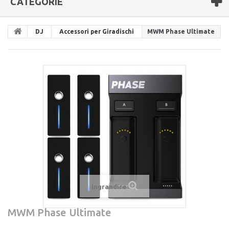
CATEGORIE
DJ
Accessori per Giradischi
MWM Phase Ultimate
Ingrandire
MWM Phase Ultimate