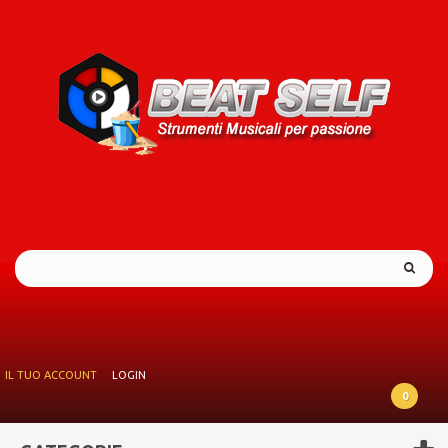
IL TUO ACCOUNT
LOGIN
0