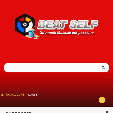
IL TUO ACCOUNT
LOGIN
0