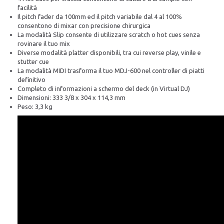
facilità
Il pitch fader da 100mm ed il pitch variabile dal 4 al 100%
consentono di mixar con precisione chirurgica
La modalità Slip consente di utilizzare scratch o hot cues senza
rovinare il tuo mix
Diverse modalità platter disponibili, tra cui reverse play, vinile e
stutter cue
La modalità MIDI trasforma il tuo MDJ-600 nel controller di piatti
definitivo
Completo di informazioni a schermo del deck (in Virtual DJ)
Dimensioni: 333 3/8 x 304 x 114,3 mm
Peso: 3,3 kg