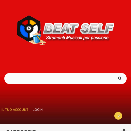
IL TUO ACCOUNT
LOGIN
0