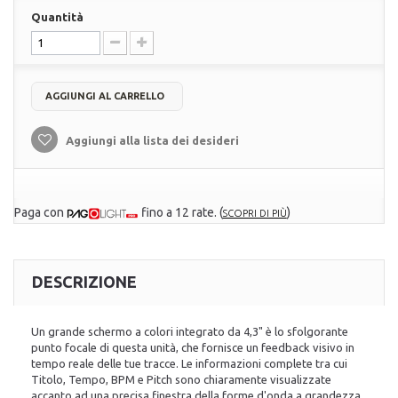
Quantità
AGGIUNGI AL CARRELLO
Aggiungi alla lista dei desideri
Paga con
fino a 12 rate.
(
)
SCOPRI DI PIÙ
DESCRIZIONE
Un grande schermo a colori integrato da 4,3" è lo sfolgorante
punto focale di questa unità, che fornisce un feedback visivo in
tempo reale delle tue tracce. Le informazioni complete tra cui
Titolo, Tempo, BPM e Pitch sono chiaramente visualizzate
accanto ad una precisa finestra della forme d'onda a grandezza