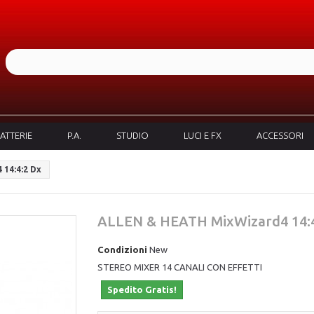
ATTERIE
P.A.
STUDIO
LUCI E FX
ACCESSORI
14:4:2 Dx
ALLEN & HEATH MixWizard4 14:4
Condizioni
New
STEREO MIXER 14 CANALI CON EFFETTI
Spedito Gratis!