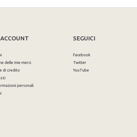
O ACCOUNT
SEGUICI
ni
Facebook
ne delle mie merci
Twitter
e di credito
YouTube
izzi
ormazioni personali
i