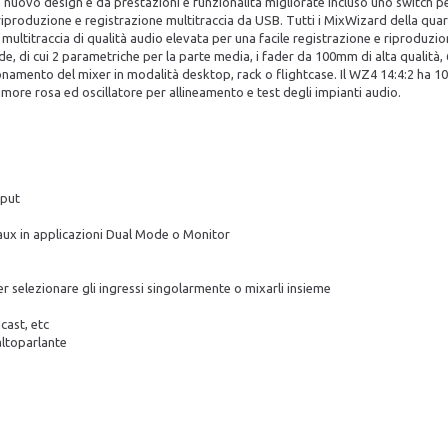
uovo design e da prestazioni e funzionalità migliorate incluso uno switch per a
a riproduzione e registrazione multitraccia da USB. Tutti i MixWizard della qua
ultitraccia di qualità audio elevata per una facile registrazione e riproduzio
e, di cui 2 parametriche per la parte media, i fader da 100mm di alta qualità, 6
namento del mixer in modalità desktop, rack o flightcase. Il WZ4 14:4:2 ha 10
more rosa ed oscillatore per allineamento e test degli impianti audio.
tput
aux in applicazioni Dual Mode o Monitor
 selezionare gli ingressi singolarmente o mixarli insieme
cast, etc
altoparlante