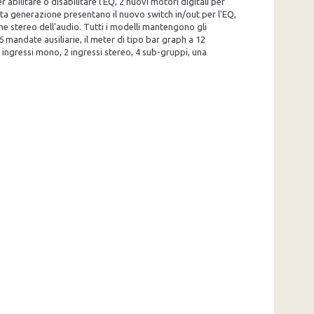
bilitare o disabilitare l'EQ, 2 nuovi motori digitali per
rta generazione presentano il nuovo switch in/out per l'EQ,
ne stereo dell'audio. Tutti i modelli mantengono gli
 mandate ausiliarie, il meter di tipo bar graph a 12
 ingressi mono, 2 ingressi stereo, 4 sub-gruppi, una