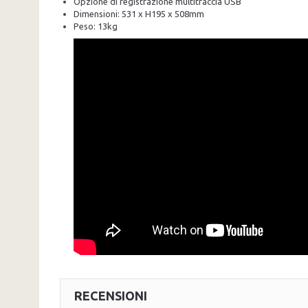
Opzione di registrazione multitraccia USB
Dimensioni: 531 x H195 x 508mm
Peso: 13kg
RECENSIONI