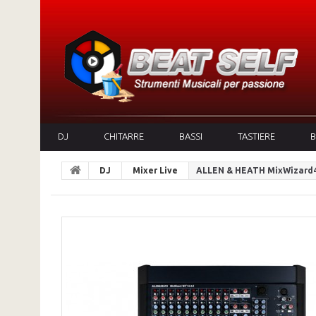
DJ
CHITARRE
BASSI
TASTIERE
B
DJ
Mixer Live
ALLEN & HEATH MixWizard4 