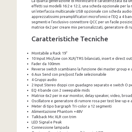
La quarta generazione di MixWizard è caratterizzata da un n
effetti sui modelli 16:2 e 12:2, una scheda opzionale per l
un'interfaccia multicanale USB opzionale con scheda audio m
apprezzatissimi preamplificatori microfonici e l'EQ a 4 band
segmenti e l'esclusivo connettore QCC per un facile posizio
matrice 6x2 per creare mix personalizzati, generatore di ru
Caratteristiche Tecniche
Montabile a Rack 19"
10 Input Mic/Line con XLR/TRS bilanciati, insert e direct ou
Fader da 100mm
Reverse switch scambiano la funzione dei master group e 
6 Aux Send con pre/post fade selezionabile
4 Gruppi audio
2 Input Stereo doppi con guadagno separato e switch O per
EQ 4 bande con 2 sweepable mids
Matrice 6x2 per in ear monitor, delay speaker, video, broad
Oscillatore e generatore di rumore rosa per test line-up e 
Meter di tipo bargraph Tri-color a 12 segmenti
Alimentazione Phantom +48V
Talkback Mic XLR con trim
LED Signal e Peak
Connessione lampada