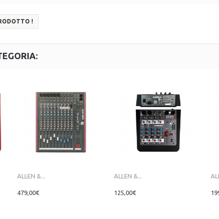
PRODOTTO !
TEGORIA:
ALLEN &...
ALLEN &...
AL
479,00€
125,00€
19