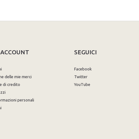
O ACCOUNT
SEGUICI
ni
Facebook
ne delle mie merci
Twitter
e di credito
YouTube
izzi
ormazioni personali
i