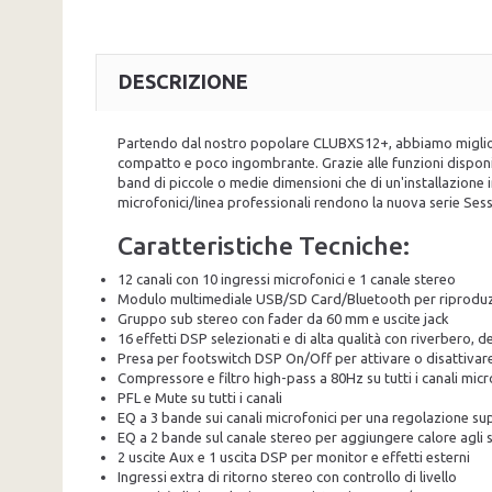
DESCRIZIONE
Partendo dal nostro popolare CLUBXS12+, abbiamo migliorato
compatto e poco ingombrante. Grazie alle funzioni disponibil
band di piccole o medie dimensioni che di un'installazione in 
microfonici/linea professionali rendono la nuova serie Ses
Caratteristiche Tecniche:
12 canali con 10 ingressi microfonici e 1 canale stereo
Modulo multimediale USB/SD Card/Bluetooth per riproduz
Gruppo sub stereo con fader da 60 mm e uscite jack
16 effetti DSP selezionati e di alta qualità con riverbero, d
Presa per footswitch DSP On/Off per attivare o disattivare 
Compressore e filtro high-pass a 80Hz su tutti i canali micr
PFL e Mute su tutti i canali
EQ a 3 bande sui canali microfonici per una regolazione sup
EQ a 2 bande sul canale stereo per aggiungere calore agli 
2 uscite Aux e 1 uscita DSP per monitor e effetti esterni
Ingressi extra di ritorno stereo con controllo di livello