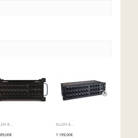
LEN &...
ALLEN &...
ALTO ZMX
089,00€
1 199,00€
189,00€