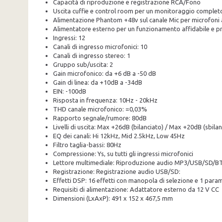
Capacità di riproduzione e registrazione RCA/Fono
Uscita cuffie e control room per un monitoraggio complet
Alimentazione Phantom +48v sul canale Mic per microfoni
Alimentatore esterno per un funzionamento affidabile e p
Ingressi: 12
Canali di ingresso microfonici: 10
Canali di ingresso stereo: 1
Gruppo sub/uscita: 2
Gain microfonico: da +6 dB a -50 dB
Gain di linea: da +10dB a -34dB
EIN: -100dB
Risposta in frequenza: 10Hz - 20kHz
THD canale microfonico: =0,03%
Rapporto segnale/rumore: 80dB
Livelli di uscita: Max +26dB (bilanciato) / Max +20dB (sbilan
EQ dei canali: Hi 12kHz, Mid 2.5kHz, Low 45Hz
Filtro taglia-bassi: 80Hz
Compressione: Ys, su tutti gli ingressi microfonici
Lettore multimediale: Riproduzione audio MP3/USB/SD/BT
Registrazione: Registrazione audio USB/SD:
Effetti DSP: 16 effetti con manopola di selezione e 1 para
Requisiti di alimentazione: Adattatore esterno da 12 V CC
Dimensioni (LxAxP): 491 x 152 x 467,5 mm