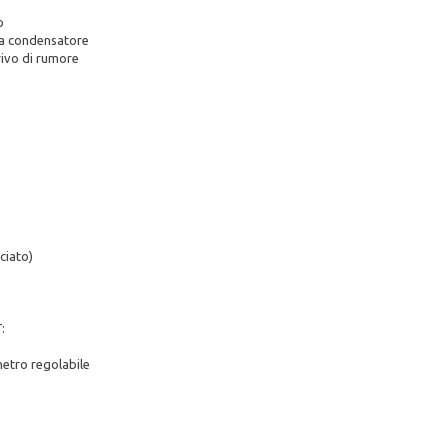
o
 a condensatore
rivo di rumore
ciato)
:
metro regolabile