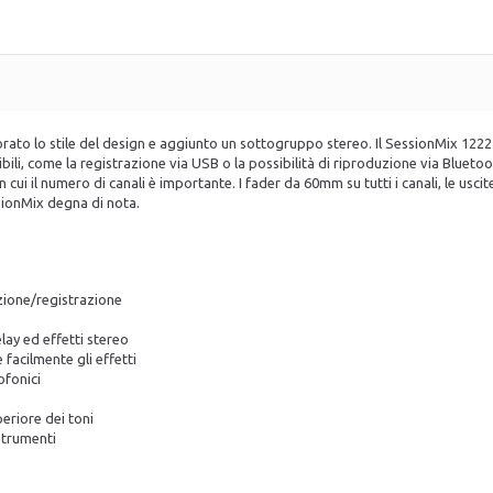
 lo stile del design e aggiunto un sottogruppo stereo. Il SessionMix 1222 of
i, come la registrazione via USB o la possibilità di riproduzione via Bluetooth,
cui il numero di canali è importante. I fader da 60mm su tutti i canali, le uscite
sionMix degna di nota.
ione/registrazione
elay ed effetti stereo
facilmente gli effetti
ofonici
eriore dei toni
strumenti