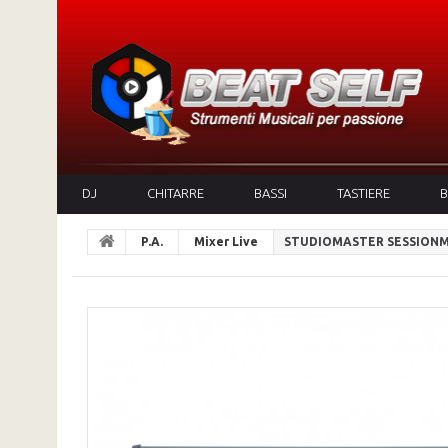
DJ
CHITARRE
BASSI
TASTIERE
B
P.A.
Mixer Live
STUDIOMASTER SESSIONM