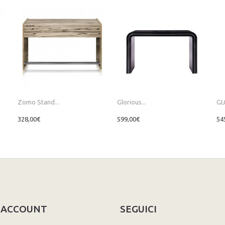
Zomo Stand...
Glorious...
GL
328,00€
599,00€
54
O ACCOUNT
SEGUICI