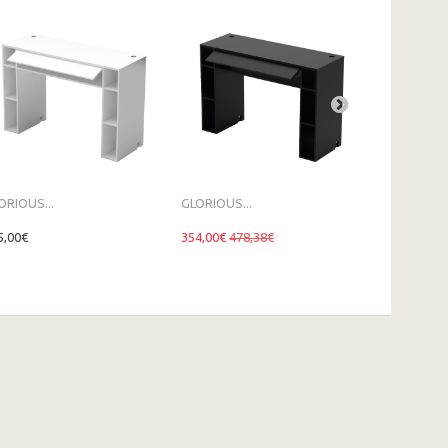
ORIOUS...
GLORIOUS...
Zomo Deck.
5,00€
354,00€
478,38€
1 199,00€