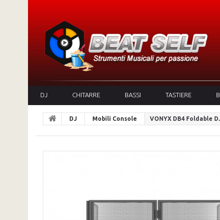
DJ
CHITARRE
BASSI
TASTIERE
B
DJ
Mobili Console
VONYX DB4 Foldable D