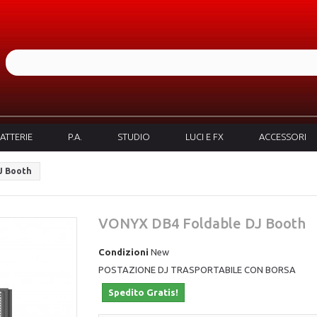
ATTERIE
P.A.
STUDIO
LUCI E FX
ACCESSORI
J Booth
VONYX DB4 Foldable DJ Booth
Condizioni
New
POSTAZIONE DJ TRASPORTABILE CON BORSA
Spedito Gratis!