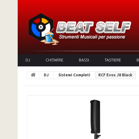
DJ
CHITARRE
BASSI
TASTIERE
B
DJ
Sistemi Completi
RCF Evox J8 Black