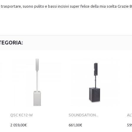
rasportare, suono pulito e bassi incisivi super felice della mia scelta Grazie 
TEGORIA:
QSC KC12-W
SOUNDSATION...
AL
2 059,00€
661,00€
59