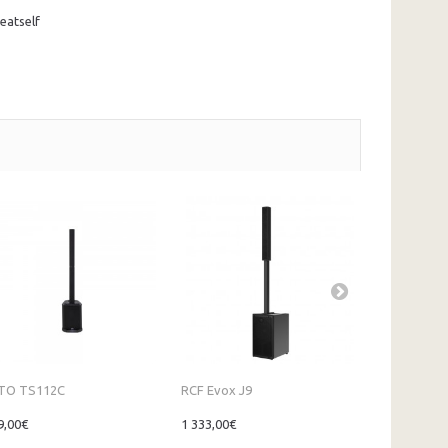
Beatself
TO TS112C
RCF Evox J9
RCF Evox J
9,00€
1 333,00€
1 749,00€