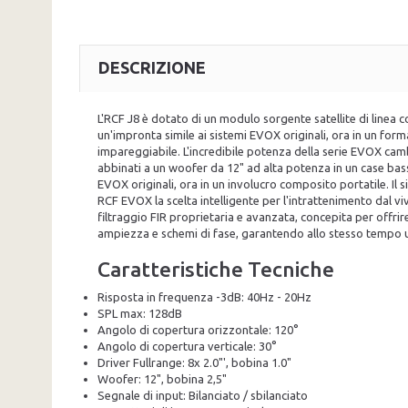
DESCRIZIONE
L'RCF J8 è dotato di un modulo sorgente satellite di linea 
un'impronta simile ai sistemi EVOX originali, ora in un for
impareggiabile. L'incredibile potenza della serie EVOX cambi
abbinati a un woofer da 12" ad alta potenza in un case bass
EVOX originali, ora in un involucro composito portatile. Il
RCF EVOX la scelta intelligente per l'intrattenimento dal viv
filtraggio FIR proprietaria e avanzata, concepita per offr
ampiezza e schemi di fase, garantendo allo stesso tempo 
Caratteristiche Tecniche
Risposta in frequenza -3dB: 40Hz - 20Hz
SPL max: 128dB
Angolo di copertura orizzontale: 120°
Angolo di copertura verticale: 30°
Driver Fullrange: 8x 2.0"', bobina 1.0"
Woofer: 12", bobina 2,5"
Segnale di input: Bilanciato / sbilanciato