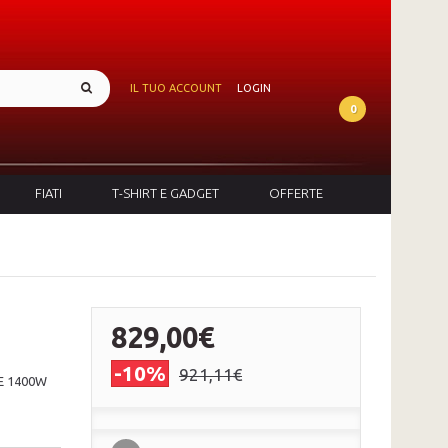
IL TUO ACCOUNT
LOGIN
0
FIATI
T-SHIRT E GADGET
OFFERTE
829,00€
-10%
921,11€
E 1400W