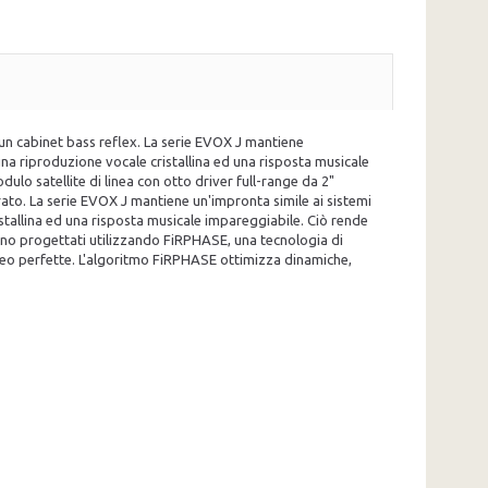
 un cabinet bass reflex. La serie EVOX J mantiene
una riproduzione vocale cristallina ed una risposta musicale
ulo satellite di linea con otto driver full-range da 2"
rato. La serie EVOX J mantiene un'impronta simile ai sistemi
istallina ed una risposta musicale impareggiabile. Ciò rende
F sono progettati utilizzando FiRPHASE, una tecnologia di
ereo perfette. L'algoritmo FiRPHASE ottimizza dinamiche,