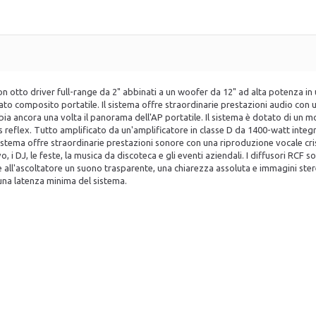
con otto driver full-range da 2" abbinati a un woofer da 12" ad alta potenza in
mato composito portatile. Il sistema offre straordinarie prestazioni audio con 
a ancora una volta il panorama dell'AP portatile. Il sistema è dotato di un mod
 reflex. Tutto amplificato da un'amplificatore in classe D da 1400-watt integ
 sistema offre straordinarie prestazioni sonore con una riproduzione vocale cr
o, i DJ, le feste, la musica da discoteca e gli eventi aziendali. I diffusori RC
ire all'ascoltatore un suono trasparente, una chiarezza assoluta e immagini st
una latenza minima del sistema.