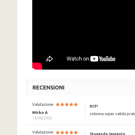
RECENSIONI
Valutazione
RCF!
Mirko A
colonna super valida prati
13/06/2025
Valutazione
Stupendo impianto