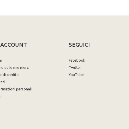
O ACCOUNT
SEGUICI
ni
Facebook
ne delle mie merci
Twitter
e di credito
YouTube
izzi
ormazioni personali
i