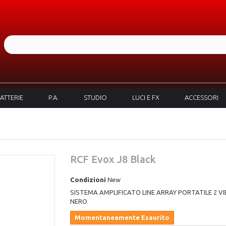
ATTERIE
P.A.
STUDIO
LUCI E FX
ACCESSORI
RCF Evox J8 Black
Condizioni
New
SISTEMA AMPLIFICATO LINE ARRAY PORTATILE 2 VI
NERO
Momentaneamente Esaurito