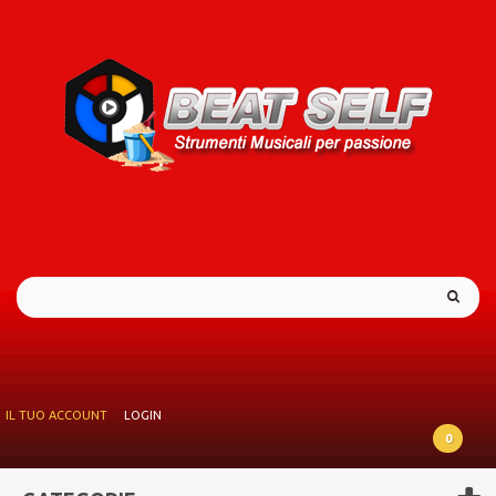
IL TUO ACCOUNT
LOGIN
0