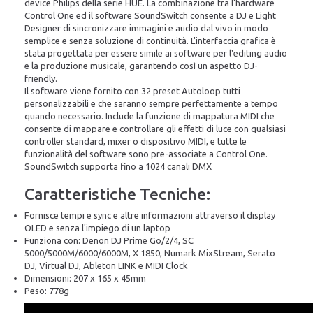
device Philips della serie HUE. La combinazione tra l'hardware
Control One ed il software SoundSwitch consente a DJ e Light
Designer di sincronizzare immagini e audio dal vivo in modo
semplice e senza soluzione di continuità. L'interfaccia grafica è
stata progettata per essere simile ai software per l'editing audio
e la produzione musicale, garantendo così un aspetto DJ-
friendly.
Il software viene fornito con 32 preset Autoloop tutti
personalizzabili e che saranno sempre perfettamente a tempo
quando necessario. Include la funzione di mappatura MIDI che
consente di mappare e controllare gli effetti di luce con qualsiasi
controller standard, mixer o dispositivo MIDI, e tutte le
funzionalità del software sono pre-associate a Control One.
SoundSwitch supporta fino a 1024 canali DMX
Caratteristiche Tecniche:
Fornisce tempi e sync e altre informazioni attraverso il display
OLED e senza l'impiego di un laptop
Funziona con: Denon DJ Prime Go/2/4, SC
5000/5000M/6000/6000M, X 1850, Numark MixStream, Serato
DJ, Virtual DJ, Ableton LINK e MIDI Clock
Dimensioni: 207 x 165 x 45mm
Peso: 778g