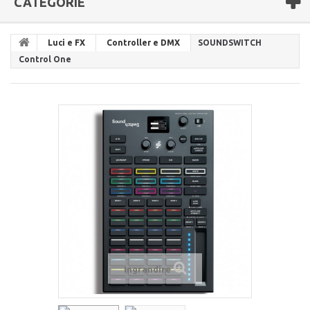
CATEGORIE
Luci e FX
Controller e DMX
SOUNDSWITCH
Control One
Ingrandire