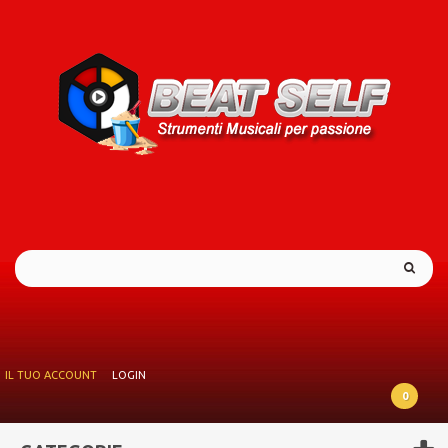
IL TUO ACCOUNT
LOGIN
0