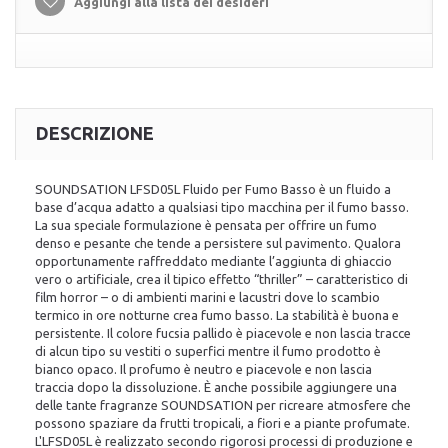
Aggiungi alla lista dei desideri
DESCRIZIONE
SOUNDSATION LFSD05L Fluido per Fumo Basso è un fluido a
base d’acqua adatto a qualsiasi tipo macchina per il fumo basso.
La sua speciale formulazione è pensata per offrire un fumo
denso e pesante che tende a persistere sul pavimento. Qualora
opportunamente raffreddato mediante l’aggiunta di ghiaccio
vero o artificiale, crea il tipico effetto “thriller” – caratteristico di
film horror – o di ambienti marini e lacustri dove lo scambio
termico in ore notturne crea fumo basso. La stabilità è buona e
persistente. Il colore fucsia pallido è piacevole e non lascia tracce
di alcun tipo su vestiti o superfici mentre il fumo prodotto è
bianco opaco. Il profumo è neutro e piacevole e non lascia
traccia dopo la dissoluzione. È anche possibile aggiungere una
delle tante fragranze SOUNDSATION per ricreare atmosfere che
possono spaziare da frutti tropicali, a fiori e a piante profumate.
L'LFSD05L è realizzato secondo rigorosi processi di produzione e