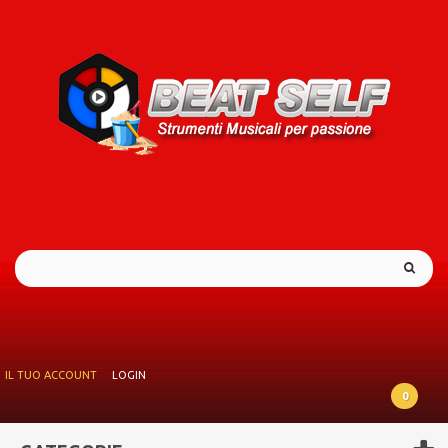
IL TUO ACCOUNT
LOGIN
0