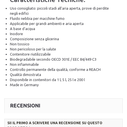
Uso consigliato: piccoli stadi all'aria aperta, prove di perdite
negli edifici
Fluido nebbia per macchine fumo
Applicabile per grandi ambienti e aria aperta
A base d'acqua
Inodore
Composizione senza glicerina
Non tossico
Non pericoloso per la salute
Contenitore riutilizzabile
Biodegradabile secondo OECD 301E / EEC 84/449 C3
Non infiammabile
Controllo permanente della qualità, conforme a REACH
Qualità dimostrata
Disponibile in contenitori da 1 l, 5 l, 25 l e 200 l
Made in Germany
RECENSIONI
SII IL PRIMO A SCRIVERE UNA RECENSIONE SU QUESTO