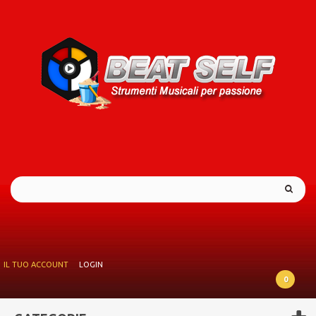
IL TUO ACCOUNT
LOGIN
0