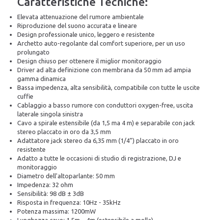
Caratteristiche Tecniche:
Elevata attenuazione del rumore ambientale
Riproduzione del suono accurata e lineare
Design professionale unico, leggero e resistente
Archetto auto-regolante dal comfort superiore, per un uso
prolungato
Design chiuso per ottenere il miglior monitoraggio
Driver ad alta definizione con membrana da 50 mm ad ampia
gamma dinamica
Bassa impedenza, alta sensibilità, compatibile con tutte le uscite
cuffie
Cablaggio a basso rumore con conduttori oxygen-free, uscita
laterale singola sinistra
Cavo a spirale estensibile (da 1,5 ma 4 m) e separabile con jack
stereo placcato in oro da 3,5 mm
Adattatore jack stereo da 6,35 mm (1/4”) placcato in oro
resistente
Adatto a tutte le occasioni di studio di registrazione, DJ e
monitoraggio
Diametro dell'altoparlante: 50 mm
Impedenza: 32 ohm
Sensibilità: 98 dB ± 3dB
Risposta in frequenza: 10Hz - 35kHz
Potenza massima: 1200mW