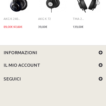
AKG K 240...
AKG K 72
TMA 2...
89,00€
97,80€
39,00€
139,00€
INFORMAZIONI
IL MIO ACCOUNT
SEGUICI