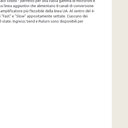
stato solido - perfetto per una vasta gamma di microfoni e
ssi linea aggiuntivi che alimentano 8 canali di conversione
plificatore più flessibile della linea UA. Al centro del 4-
ni "Fast" e "Slow" appositamente settate. Ciascuno dei
state. Ingressi Send e Ruturn sono disponibili per