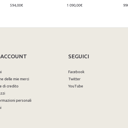
594,00€
1 090,00€
99
O ACCOUNT
SEGUICI
ni
Facebook
ne delle mie merci
Twitter
e di credito
YouTube
izzi
ormazioni personali
i