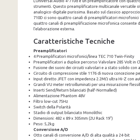
L'Universal Audio 4-710d è un preamplificatore con quattro 
strumenti. Questo preamplificatore multicanale versatile off
analogico-digitale purissima. Basato sul classico approccio 
710D ci sono quattro canali di preamplificatori microfonici
quattro canali di preamplificazione microfonica consente d
l'elaborazione esterna.
Caratteristiche Tecniche
Preamplificatori
4 Preamplificatori microfonici/linea TEC 710 Twin-Finity
Preamplificatori a duplice percorso Valvolare 285 Volt in C
Fusione dei suoni dei circuiti valvolari e a stato solido co
Circuito di compressione stile 1176 di nuova concezione pe
Input diretto JFET con impedenza 2.2MΩ ultra Hi-Z con au
Grandi VU meter retroilluminati per una misurazione flessib
Inserti Send/Return bilanciati (half-Normalled)
Alimentazione Phantom 48V
Filtro low-cut 75Hz
Switch della Polarità
Stadio di output bilanciato Monolithic
Dimensioni: 482 x 89 x 305mm (2U Rack 19")
Peso: 5,2kg
Conversione A/D
Otto canali di conversione A/D di alta qualità a 24-bit