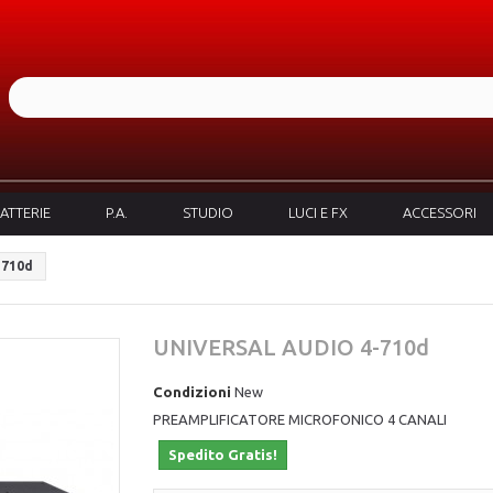
ATTERIE
P.A.
STUDIO
LUCI E FX
ACCESSORI
-710d
UNIVERSAL AUDIO 4-710d
Condizioni
New
PREAMPLIFICATORE MICROFONICO 4 CANALI
Spedito Gratis!