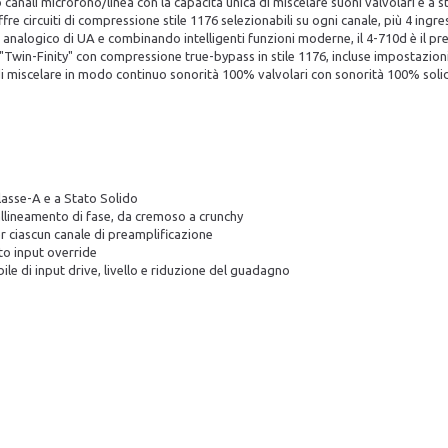
canali microfono/linea con la capacità unica di miscelare suoni valvolari e a 
re circuiti di compressione stile 1176 selezionabili su ogni canale, più 4 ingre
analogico di UA e combinando intelligenti funzioni moderne, il 4-710d è il pream
 "Twin-Finity" con compressione true-bypass in stile 1176, incluse impostazio
i miscelare in modo continuo sonorità 100% valvolari con sonorità 100% solid-
lasse-A e a Stato Solido
n allineamento di fase, da cremoso a crunchy
r ciascun canale di preamplificazione
to input override
ile di input drive, livello e riduzione del guadagno