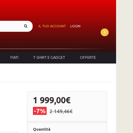
IL TUO ACCOUNT
LOGIN
0
FIATI
T-SHIRT E GADGET
OFFERTE
1 999,00€
-7%
2 149,46€
Quantità