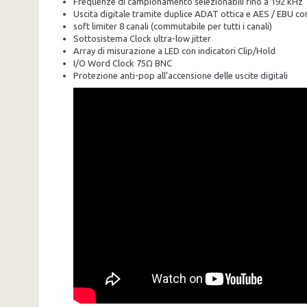
Frequenze di campionamento selezionabili fino a 192 kHz
Uscita digitale tramite duplice ADAT ottica e AES / EBU c
soft limiter 8 canali (commutabile per tutti i canali)
Sottosistema Clock ultra-low jitter
Array di misurazione a LED con indicatori Clip/Hold
I/O Word Clock 75Ω BNC
Protezione anti-pop all'accensione delle uscite digitali