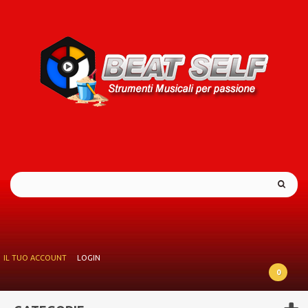
IL TUO ACCOUNT
LOGIN
0