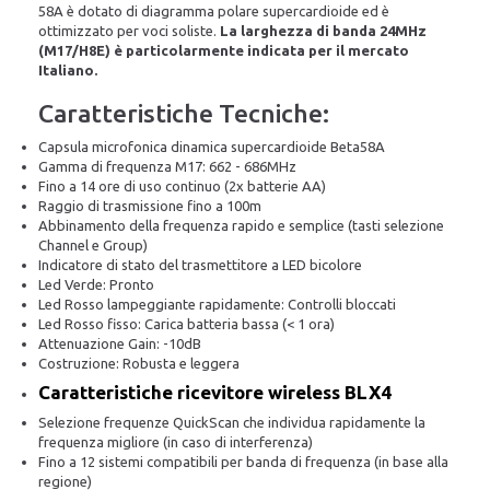
58A è dotato di diagramma polare supercardioide ed è
ottimizzato per voci soliste.
La larghezza di banda 24MHz
(M17/H8E) è particolarmente indicata per il mercato
Italiano.
Caratteristiche Tecniche:
Capsula microfonica dinamica supercardioide Beta58A
Gamma di frequenza M17: 662 - 686MHz
Fino a 14 ore di uso continuo (2x batterie AA)
Raggio di trasmissione fino a 100m
Abbinamento della frequenza rapido e semplice (tasti selezione
Channel e Group)
Indicatore di stato del trasmettitore a LED bicolore
Led Verde: Pronto
Led Rosso lampeggiante rapidamente: Controlli bloccati
Led Rosso fisso: Carica batteria bassa (< 1 ora)
Attenuazione Gain: -10dB
Costruzione: Robusta e leggera
Caratteristiche ricevitore wireless BLX4
Selezione frequenze QuickScan che individua rapidamente la
frequenza migliore (in caso di interferenza)
Fino a 12 sistemi compatibili per banda di frequenza (in base alla
regione)