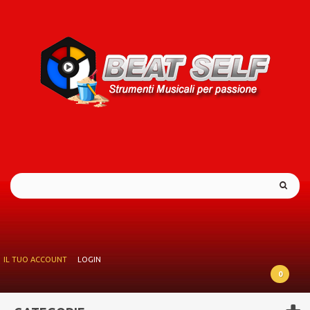
IL TUO ACCOUNT
LOGIN
0