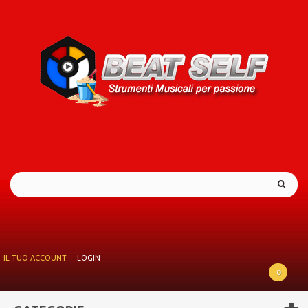
IL TUO ACCOUNT
LOGIN
0