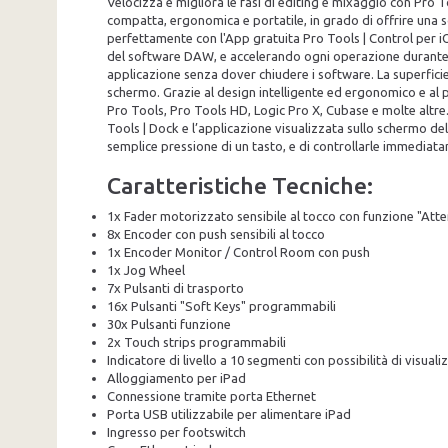
Velocizza e migliora le fasi di editing e mixaggio con Pro To
compatta, ergonomica e portatile, in grado di offrire una s
perfettamente con l'App gratuita Pro Tools | Control per iOS
del software DAW, e accelerando ogni operazione durante la 
applicazione senza dover chiudere i software. La superficie
schermo. Grazie al design intelligente ed ergonomico e al 
Pro Tools, Pro Tools HD, Logic Pro X, Cubase e molte altre.
Tools | Dock e l’applicazione visualizzata sullo schermo de
semplice pressione di un tasto, e di controllarle immediat
Caratteristiche Tecniche:
1x Fader motorizzato sensibile al tocco con funzione "Attent
8x Encoder con push sensibili al tocco
1x Encoder Monitor / Control Room con push
1x Jog Wheel
7x Pulsanti di trasporto
16x Pulsanti "Soft Keys" programmabili
30x Pulsanti funzione
2x Touch strips programmabili
Indicatore di livello a 10 segmenti con possibilità di visual
Alloggiamento per iPad
Connessione tramite porta Ethernet
Porta USB utilizzabile per alimentare iPad
Ingresso per footswitch