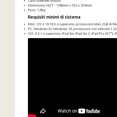
Cavo Ethernet incluso
Dimensioni: H(27 - 138)mm x 352 x 359mm
Peso: 1,9kg
Requisiti minimi di sistema
MAC: OS X 10.10.5 o superiore, processore Intel, 2GB di R
PC: Windows 8 / Windows 10, processore con velocità 1 GHz
iOS: 9.3.1 o superiore, iPad Air, iPad Air 2, iPad Pro (9.7")