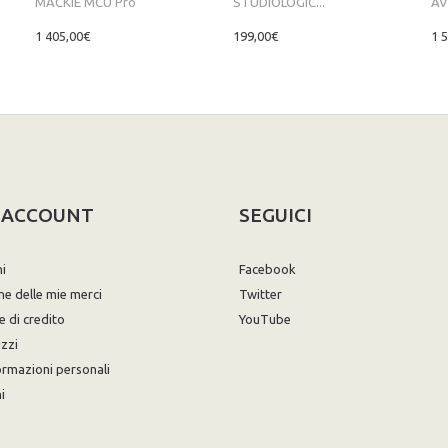
MACKIE MCU Pro
STUDIOLOGIC...
AVI
1 405,00€
199,00€
1 
O ACCOUNT
SEGUICI
ni
Facebook
ne delle mie merci
Twitter
e di credito
YouTube
izzi
ormazioni personali
i