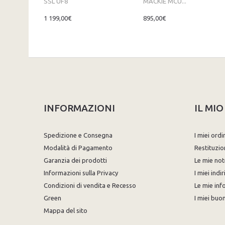
SSL UF8
MACKIE MCU...
1 199,00€
895,00€
INFORMAZIONI
IL MI
Spedizione e Consegna
I miei ordi
Modalità di Pagamento
Restituzio
Garanzia dei prodotti
Le mie not
Informazioni sulla Privacy
I miei indir
Condizioni di vendita e Recesso
Le mie inf
Green
I miei buon
Mappa del sito