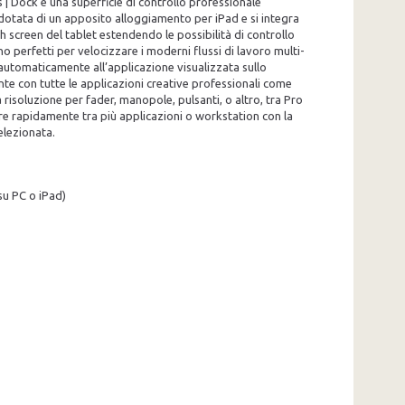
ls | Dock è una superficie di controllo professionale
 dotata di un apposito alloggiamento per iPad e si integra
h screen del tablet estendendo le possibilità di controllo
 perfetti per velocizzare i moderni flussi di lavoro multi-
 automaticamente all’applicazione visualizzata sullo
te con tutte le applicazioni creative professionali come
risoluzione per fader, manopole, pulsanti, o altro, tra Pro
are rapidamente tra più applicazioni o workstation con la
elezionata.
su PC o iPad)