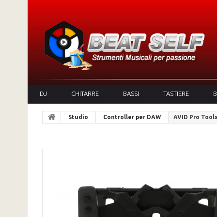
DJ
CHITARRE
BASSI
TASTIERE
B
Studio
Controller per DAW
AVID Pro Tool