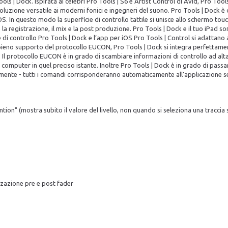
ols | Dock. Ispirata ai celebri Pro Tools | S6 e Artist Control di Avid, Pro Too
oluzione versatile ai moderni fonici e ingegneri del suono. Pro Tools | Dock è
. In questo modo la superficie di controllo tattile si unisce allo schermo touc
registrazione, il mix e la post produzione. Pro Tools | Dock e il tuo iPad sono
 di controllo Pro Tools | Dock e l’app per iOS Pro Tools | Control si adattano
pieno supporto del protocollo EUCON, Pro Tools | Dock si integra perfettamen
 Il protocollo EUCON è in grado di scambiare informazioni di controllo ad alta 
l computer in quel preciso istante. Inoltre Pro Tools | Dock è in grado di pass
amente - tutti i comandi corrisponderanno automaticamente all'applicazione s
ion" (mostra subito il valore del livello, non quando si seleziona una traccia 
izzazione pre e post fader