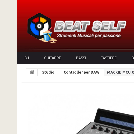
DJ
CHITARRE
BASSI
TASTIERE
B
Studio
Controller per DAW
MACKIE MCU X