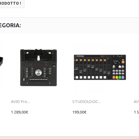
PRODOTTO !
EGORIA:
AVID Pro...
STUDIOLOGIC...
AVI
1 289,00€
199,00€
1 