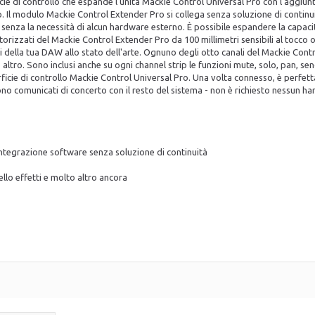
ie di controllo che espande l'unità Mackie Control Universal Pro con l'aggiunta 
p. Il modulo Mackie Control Extender Pro si collega senza soluzione di continui
e, senza la necessità di alcun hardware esterno. È possibile espandere la capac
orizzati del Mackie Control Extender Pro da 100 millimetri sensibili al tocco o
della tua DAW allo stato dell'arte. Ognuno degli otto canali del Mackie Cont
o altro. Sono inclusi anche su ogni channel strip le funzioni mute, solo, pan, sen
rficie di controllo Mackie Control Universal Pro. Una volta connesso, è perfett
sono comunicati di concerto con il resto del sistema - non è richiesto nessun h
ntegrazione software senza soluzione di continuità
llo effetti e molto altro ancora