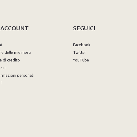
O ACCOUNT
SEGUICI
ni
Facebook
ne delle mie merci
Twitter
e di credito
YouTube
izzi
ormazioni personali
i