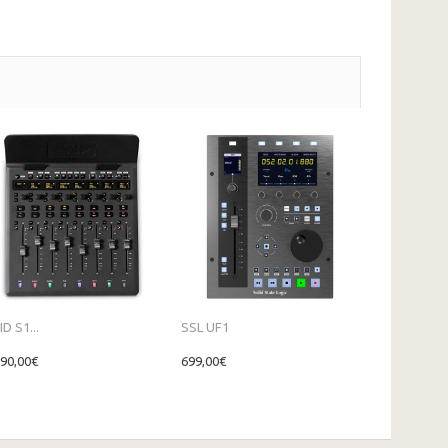
D S1...
SSL UF1
590,00€
699,00€