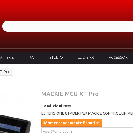
ATTERIE
P.A.
STUDIO
LUCI E FX
ACCESSORI
T Pro
MACKIE MCU XT Pro
Condizioni
New
ESTENSIONE 8 FADER PER MACKIE CONTROL UNIV
Momentaneamente Esaurito