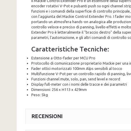
Il Mackie Control Extender Pro è un estensore della superfic
encoder rotativi V-Pot e pulsanti push su ogni channel stri
funzioni e i comandi della superficie di controllo principal
con l'aggiunta del Mackie Control Extender Pro. I fader mot
portando un atmosfera hands-on analogica alle produzioni 
controllo veloce e preciso di panning, livello effetti e molt
Extender Pro è letteralmente il "braccio destro" della supe
parametri, l'automazione, e gli altri comandi di controllo 
Caratteristiche Tecniche:
Estensione a Otto-fader per MCU Pro
Protocollo di comunicazione proprietario Mackie per una i
Fader ottici motorizzati 100mm Alps sensibili al tocco
Multifunzione V-Pot per un controllo rapido di panning, live
Funzioni channel mute, solo, pan, send level e record
Display full-meter con i nomi delle tracce e dei parametri
Dimensioni: 256 x H113 x 429mm
Peso: 5kg
RECENSIONI