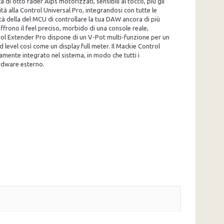
di otto fader Alps motorizzati, sensibili al tocco, più gli
tà alla Control Universal Pro, integrandosi con tutte le
ità della del MCU di controllare la tua DAW ancora di più
ffrono il feel preciso, morbido di una console reale,
rol Extender Pro dispone di un V-Pot multi-funzione per un
d level così come un display full meter. Il Mackie Control
amente integrato nel sistema, in modo che tutti i
ardware esterno.