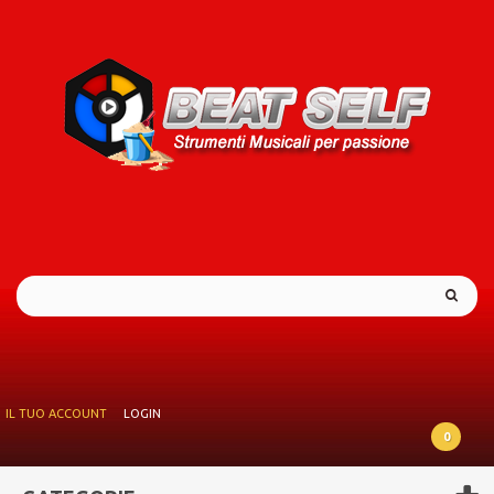
IL TUO ACCOUNT
LOGIN
0