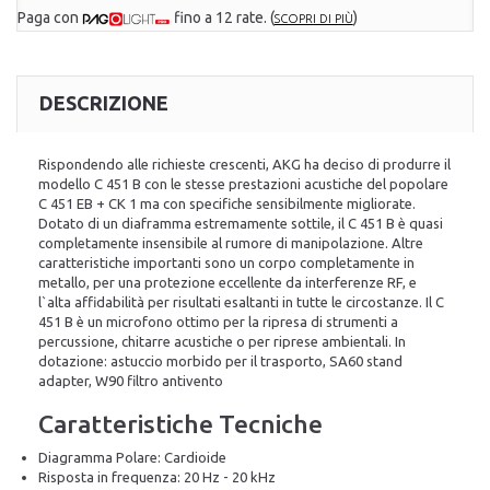
Paga con
fino a 12 rate.
(
)
SCOPRI DI PIÙ
DESCRIZIONE
Rispondendo alle richieste crescenti, AKG ha deciso di produrre il
modello C 451 B con le stesse prestazioni acustiche del popolare
C 451 EB + CK 1 ma con specifiche sensibilmente migliorate.
Dotato di un diaframma estremamente sottile, il C 451 B è quasi
completamente insensibile al rumore di manipolazione. Altre
caratteristiche importanti sono un corpo completamente in
metallo, per una protezione eccellente da interferenze RF, e
l`alta affidabilità per risultati esaltanti in tutte le circostanze. Il C
451 B è un microfono ottimo per la ripresa di strumenti a
percussione, chitarre acustiche o per riprese ambientali. In
dotazione: astuccio morbido per il trasporto, SA60 stand
adapter, W90 filtro antivento
Caratteristiche Tecniche
Diagramma Polare: Cardioide
Risposta in frequenza: 20 Hz - 20 kHz