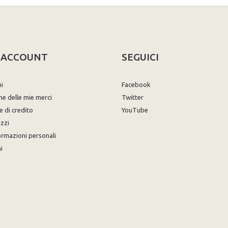
O ACCOUNT
SEGUICI
ni
Facebook
ne delle mie merci
Twitter
e di credito
YouTube
izzi
ormazioni personali
i