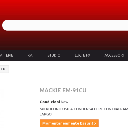
ATTERIE
P.A.
STUDIO
LUCI E FX
ACCESSORI
1CU
MACKIE EM-91CU
Condizioni
New
MICROFONO USB A CONDENSATORE CON DIAFRA
LARGO
Momentaneamente Esaurito