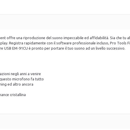
t offre una riproduzione del suono impeccabile ed affidabilità. Sia che tu abb
play. Registra rapidamente con il software professionale incluso, Pro Tools F
re USB EM-91CU è pronto per portare il tuo suono ad un livello successivo.
zioni negli anni a venire
 questo microfono fa tutto
ming ed altro ancora
ance cristallina