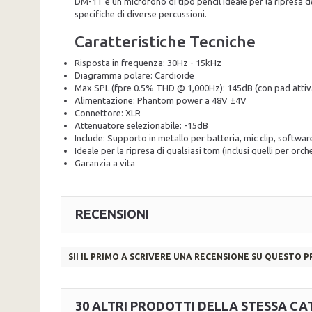
DM-1T è un microfono di tipo pencil ideale per la ripresa d
specifiche di diverse percussioni.
Caratteristiche Tecniche
Risposta in frequenza: 30Hz - 15kHz
Diagramma polare: Cardioide
Max SPL (fpre 0.5% THD @ 1,000Hz): 145dB (con pad attiv
Alimentazione: Phantom power a 48V ±4V
Connettore: XLR
Attenuatore selezionabile: -15dB
Include: Supporto in metallo per batteria, mic clip, softw
Ideale per la ripresa di qualsiasi tom (inclusi quelli per orch
Garanzia a vita
RECENSIONI
SII IL PRIMO A SCRIVERE UNA RECENSIONE SU QUESTO 
30 ALTRI PRODOTTI DELLA STESSA CA