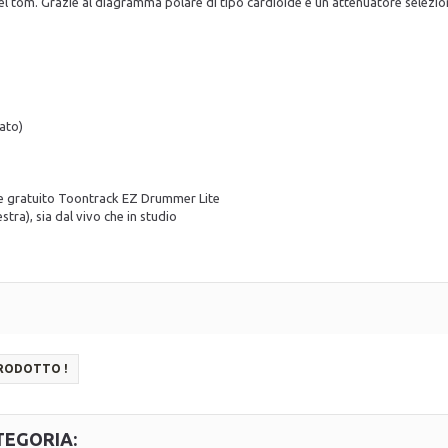
el tom. Grazie al diagramma polare di tipo cardioide e un attenuatore selezio
ato)
are gratuito Toontrack EZ Drummer Lite
estra), sia dal vivo che in studio
PRODOTTO !
TEGORIA: