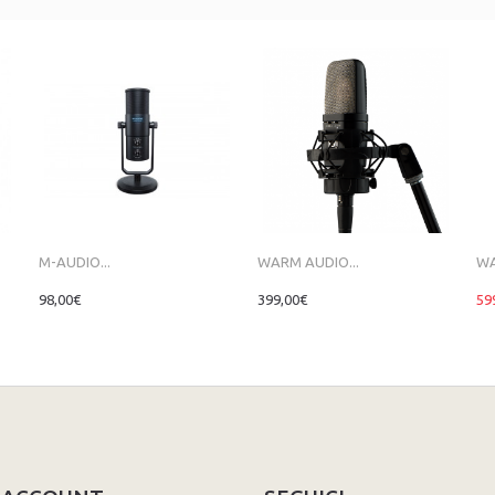
M-AUDIO...
WARM AUDIO...
WA
98,00€
399,00€
59