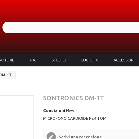
ATTERIE
P.A.
STUDIO
LUCI E FX
ACCESSORI
DM-1T
SONTRONICS DM-1T
Condizioni
New
MICROFONO CARDIOIDE PER TOM
Scrivi una recensione