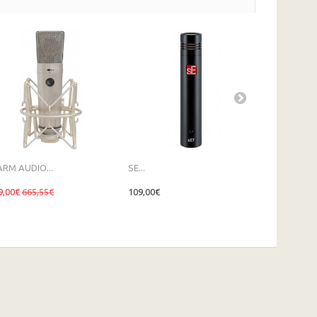
RM AUDIO...
SE...
SE...
9,00€
665,55€
109,00€
219,00€